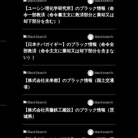
BlackSearch
blacksearch
【ユーシン理化学研究所】のブラック情報（命
令一部救済（命令書主文に救済部分と棄却又は
却下部分を含む））
BlackSearch
blacksearch
【日本チバガイギー】のブラック情報（命令全
部救済（命令主文に棄却又は却下部分を含まな
い））
BlackSearch
blacksearch
【株式会社未来都】のブラック情報（国土交通
省）
BlackSearch
blacksearch
【株式会社斉藤鉄工建設】のブラック情報（茨
城県）
BlackSearch
blacksearch