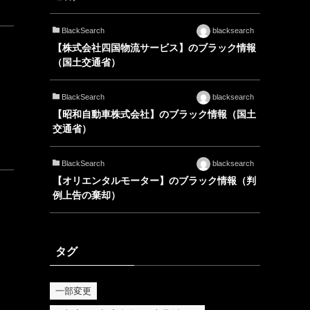
BlackSearch
blacksearch
【株式会社四国物流サービス】のブラック情報
（国土交通省）
BlackSearch
blacksearch
【昭和自動車株式会社】のブラック情報（国土
交通省）
BlackSearch
blacksearch
【オリエンタルモーター】のブラック情報（判
例上告の棄却）
タグ
一部変更