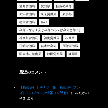
愛知労働局
愛知県
控訴の棄却
新潟労働局
東京労働局
東京都
栃木労働局
棄却
棄却（命令主文が棄却のみ又は棄却と却下）
神奈川労働局
福岡労働局
福岡県
茨城労働局
請求の棄却
長野労働局
関東地方整備局
静岡労働局
静岡県
最近のコメント
【株式会社ミチナス（旧：株式会社アン
ズ）】のブラック情報（大阪府）
に
みたかの
やま
より