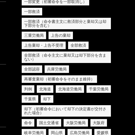
一部変更（初審命令を一部取消し）
一部救済
一部救済（命令書主文に救済部分と棄却又は却
下部分を含む）
三重労働局
上告の棄却
上告棄却・上告不受理
全部救済
全部救済（命令主文に棄却又は却下部分を含ま
ない）
全部認容
兵庫労働局
再審査棄却（初審命令をそのまま維持）
判例
北海道
北海道労働局
千葉労働局
千葉県
却下
却下（初審命令において却下の決定書が交付さ
れた場合）
命令
国土交通省
大阪労働局
大阪府
岐阜労働局
岡山県
広島労働局
愛媛県