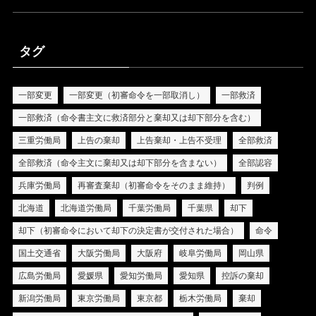
タグ
一部変更
一部変更（初審命令を一部取消し）
一部救済
一部救済（命令書主文に救済部分と棄却又は却下部分を含む）
三重労働局
上告の棄却
上告棄却・上告不受理
全部救済
全部救済（命令主文に棄却又は却下部分を含まない）
全部認容
兵庫労働局
再審査棄却（初審命令をそのまま維持）
判例
北海道
北海道労働局
千葉労働局
千葉県
却下
却下（初審命令において却下の決定書が交付された場合）
命令
国土交通省
大阪労働局
大阪府
岐阜労働局
岡山県
広島労働局
愛媛県
愛知労働局
愛知県
控訴の棄却
新潟労働局
東京労働局
東京都
栃木労働局
棄却