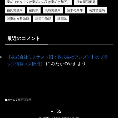
棄却（命令主文が棄却のみ又は棄却と却下）
神奈川労働局
福岡労働局
福岡県
茨城労働局
請求の棄却
長野労働局
関東地方整備局
静岡労働局
静岡県
最近のコメント
【株式会社ミチナス（旧：株式会社アンズ）】のブラ
ック情報（大阪府）
に
みたかのやま
より
ホーム
福岡労働局