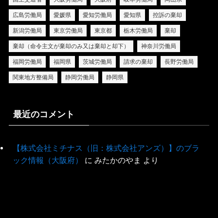
広島労働局
愛媛県
愛知労働局
愛知県
控訴の棄却
新潟労働局
東京労働局
東京都
栃木労働局
棄却
棄却（命令主文が棄却のみ又は棄却と却下）
神奈川労働局
福岡労働局
福岡県
茨城労働局
請求の棄却
長野労働局
関東地方整備局
静岡労働局
静岡県
最近のコメント
【株式会社ミチナス（旧：株式会社アンズ）】のブラ
ック情報（大阪府）
に
みたかのやま
より