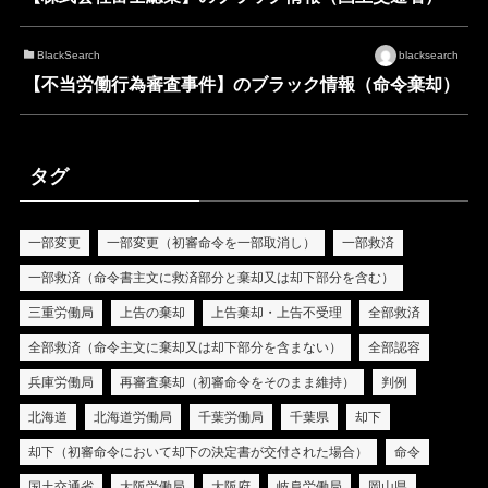
BlackSearch
blacksearch
【不当労働行為審査事件】のブラック情報（命令棄却）
タグ
一部変更
一部変更（初審命令を一部取消し）
一部救済
一部救済（命令書主文に救済部分と棄却又は却下部分を含む）
三重労働局
上告の棄却
上告棄却・上告不受理
全部救済
全部救済（命令主文に棄却又は却下部分を含まない）
全部認容
兵庫労働局
再審査棄却（初審命令をそのまま維持）
判例
北海道
北海道労働局
千葉労働局
千葉県
却下
却下（初審命令において却下の決定書が交付された場合）
命令
国土交通省
大阪労働局
大阪府
岐阜労働局
岡山県