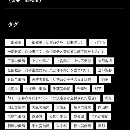
（命令一部救済）
タグ
一部変更
一部変更（初審命令を一部取消し）
一部救済
一部救済（命令書主文に救済部分と棄却又は却下部分を含む）
三重労働局
上告の棄却
上告棄却・上告不受理
全部救済
全部救済（命令主文に棄却又は却下部分を含まない）
全部認容
兵庫労働局
再審査棄却（初審命令をそのまま維持）
判例
北海道
北海道労働局
千葉労働局
千葉県
却下
却下（初審命令において却下の決定書が交付された場合）
命令
国土交通省
大阪労働局
大阪府
岐阜労働局
岡山県
広島労働局
愛媛県
愛知労働局
愛知県
控訴の棄却
新潟労働局
東京労働局
東京都
栃木労働局
棄却