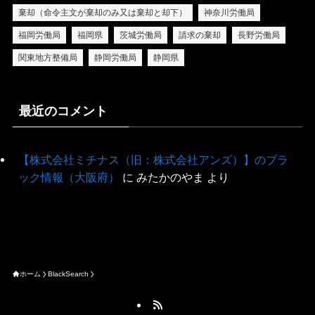
棄却（命令主文が棄却のみ又は棄却と却下）
神奈川労働局
福岡労働局
福岡県
茨城労働局
請求の棄却
長野労働局
関東地方整備局
静岡労働局
静岡県
最近のコメント
【株式会社ミチナス（旧：株式会社アンズ）】のブラ
ック情報（大阪府）
に
みたかのやま
より
ホーム
BlackSearch