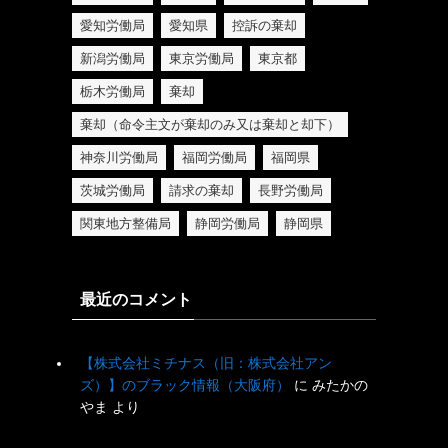
愛知労働局
愛知県
控訴の棄却
新潟労働局
東京労働局
東京都
栃木労働局
棄却
棄却（命令主文が棄却のみ又は棄却と却下）
神奈川労働局
福岡労働局
福岡県
茨城労働局
請求の棄却
長野労働局
関東地方整備局
静岡労働局
静岡県
最近のコメント
【株式会社ミチナス（旧：株式会社アン
ズ）】のブラック情報（大阪府）
に
みたかの
やま
より