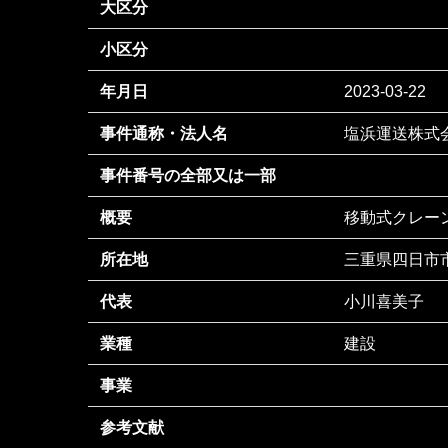
大区分
小区分
年月日
2023-03-22
事件通称・法人名
塩浜運送株式
事件番号の全部又は一部
概要
移動式クレー
所在地
三重県四日市市
代表
小川喜美子
業種
建設
事業
参考文献