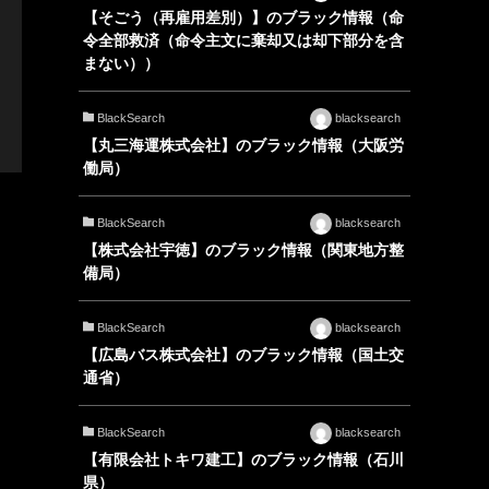
【そごう（再雇用差別）】のブラック情報（命
令全部救済（命令主文に棄却又は却下部分を含
まない））
BlackSearch
blacksearch
【丸三海運株式会社】のブラック情報（大阪労
働局）
BlackSearch
blacksearch
【株式会社宇徳】のブラック情報（関東地方整
備局）
BlackSearch
blacksearch
【広島バス株式会社】のブラック情報（国土交
通省）
BlackSearch
blacksearch
【有限会社トキワ建工】のブラック情報（石川
県）