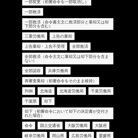
一部変更（初審命令を一部取消し）
一部救済
一部救済（命令書主文に救済部分と棄却又は却
下部分を含む）
三重労働局
上告の棄却
上告棄却・上告不受理
全部救済
全部救済（命令主文に棄却又は却下部分を含ま
ない）
全部認容
兵庫労働局
再審査棄却（初審命令をそのまま維持）
判例
北海道
北海道労働局
千葉労働局
千葉県
却下
却下（初審命令において却下の決定書が交付さ
れた場合）
命令
国土交通省
大阪労働局
大阪府
岐阜労働局
岡山県
広島労働局
愛媛県