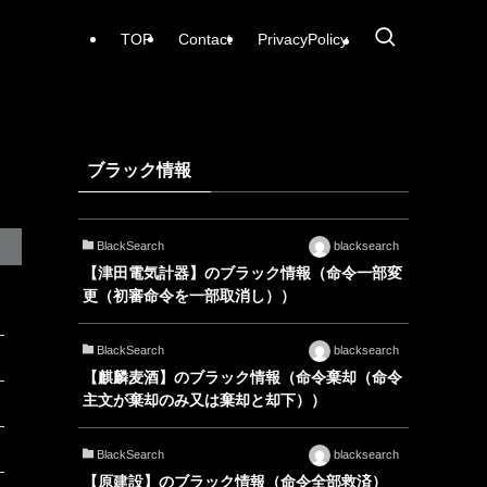
TOP
Contact
PrivacyPolicy
ブラック情報
BlackSearch
blacksearch
【津田電気計器】のブラック情報（命令一部変
更（初審命令を一部取消し））
BlackSearch
blacksearch
【麒麟麦酒】のブラック情報（命令棄却（命令
主文が棄却のみ又は棄却と却下））
BlackSearch
blacksearch
【原建設】のブラック情報（命令全部救済）