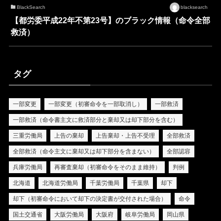
BlackSearch
blacksearch
【都労委平成22年不第23号】のブラック情報（命令全部
救済）
タグ
一部変更
一部変更（初審命令を一部取消し）
一部救済
一部救済（命令書主文に救済部分と棄却又は却下部分を含む）
三重労働局
上告の棄却
上告棄却・上告不受理
全部救済
全部救済（命令主文に棄却又は却下部分を含まない）
全部認容
兵庫労働局
再審査棄却（初審命令をそのまま維持）
判例
北海道
北海道労働局
千葉労働局
千葉県
却下
却下（初審命令において却下の決定書が交付された場合）
命令
国土交通省
大阪労働局
大阪府
岐阜労働局
岡山県