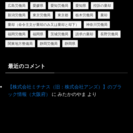
広島労働局
愛媛県
愛知労働局
愛知県
控訴の棄却
新潟労働局
東京労働局
東京都
栃木労働局
棄却
棄却（命令主文が棄却のみ又は棄却と却下）
神奈川労働局
福岡労働局
福岡県
茨城労働局
請求の棄却
長野労働局
関東地方整備局
静岡労働局
静岡県
最近のコメント
【株式会社ミチナス（旧：株式会社アンズ）】のブラ
ック情報（大阪府）
に
みたかのやま
より