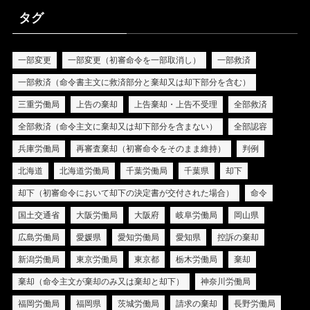
タグ
一部変更
一部変更（初審命令を一部取消し）
一部救済
一部救済（命令書主文に救済部分と棄却又は却下部分を含む）
三重労働局
上告の棄却
上告棄却・上告不受理
全部救済
全部救済（命令主文に棄却又は却下部分を含まない）
全部認容
兵庫労働局
再審査棄却（初審命令をそのまま維持）
判例
北海道
北海道労働局
千葉労働局
千葉県
却下
却下（初審命令において却下の決定書が交付された場合）
命令
国土交通省
大阪労働局
大阪府
岐阜労働局
岡山県
広島労働局
愛媛県
愛知労働局
愛知県
控訴の棄却
新潟労働局
東京労働局
東京都
栃木労働局
棄却
棄却（命令主文が棄却のみ又は棄却と却下）
神奈川労働局
福岡労働局
福岡県
茨城労働局
請求の棄却
長野労働局