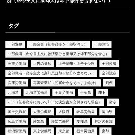
済（命令主文に棄却又は却下部分を含まない））
タグ
一部変更
一部変更（初審命令を一部取消し）
一部救済
一部救済（命令書主文に救済部分と棄却又は却下部分を含む）
三重労働局
上告の棄却
上告棄却・上告不受理
全部救済
全部救済（命令主文に棄却又は却下部分を含まない）
全部認容
兵庫労働局
再審査棄却（初審命令をそのまま維持）
判例
北海道
北海道労働局
千葉労働局
千葉県
却下
却下（初審命令において却下の決定書が交付された場合）
命令
国土交通省
大阪労働局
大阪府
岐阜労働局
岡山県
広島労働局
愛媛県
愛知労働局
愛知県
控訴の棄却
新潟労働局
東京労働局
東京都
栃木労働局
棄却