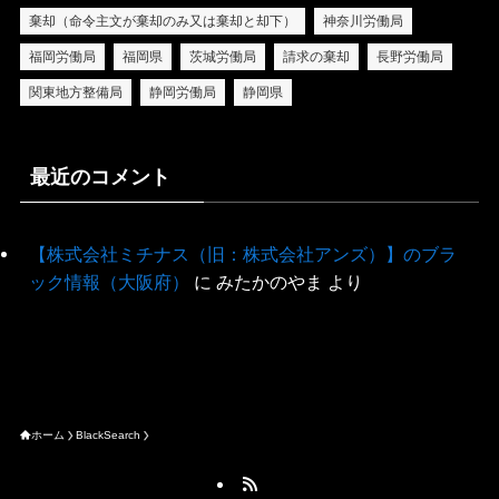
棄却（命令主文が棄却のみ又は棄却と却下）
神奈川労働局
福岡労働局
福岡県
茨城労働局
請求の棄却
長野労働局
関東地方整備局
静岡労働局
静岡県
最近のコメント
【株式会社ミチナス（旧：株式会社アンズ）】のブラ
ック情報（大阪府）
に
みたかのやま
より
ホーム
BlackSearch