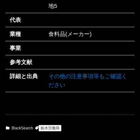
地5
代表
業種
食料品(メーカー)
事業
参考文献
詳細と出典
その他の注意事項等もご確認く
ださい
BlackSearch
栃木労働局