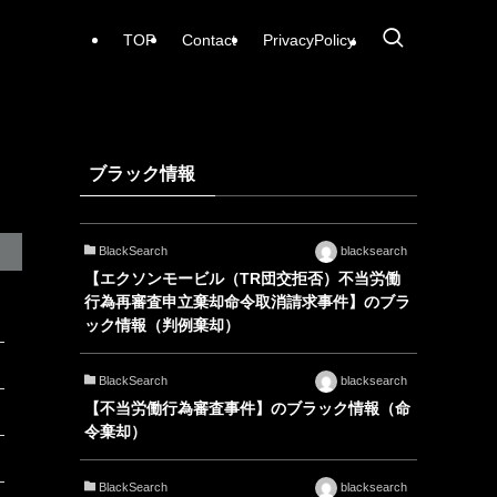
TOP
Contact
PrivacyPolicy
ブラック情報
BlackSearch
blacksearch
【エクソンモービル（TR団交拒否）不当労働
行為再審査申立棄却命令取消請求事件】のブラ
ック情報（判例棄却）
BlackSearch
blacksearch
【不当労働行為審査事件】のブラック情報（命
令棄却）
BlackSearch
blacksearch