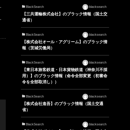
BlackSearch
blacksearch
【三共運輸株式会社】のブラック情報（国土交
通省）
BlackSearch
blacksearch
【株式会社オール・アグリーム】のブラック情
報（茨城労働局）
BlackSearch
blacksearch
【東日本旅客鉄道・日本貨物鉄道（神奈川不採
用）】のブラック情報（命令全部変更（初審命
令を全部取消し））
BlackSearch
blacksearch
【株式会社進吾】のブラック情報（国土交通
省）
BlackSearch
blacksearch