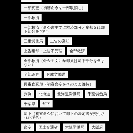
一部変更（初審命令を一部取消し）
一部救済
一部救済（命令書主文に救済部分と棄却又は却
下部分を含む）
三重労働局
上告の棄却
上告棄却・上告不受理
全部救済
全部救済（命令主文に棄却又は却下部分を含ま
ない）
全部認容
兵庫労働局
再審査棄却（初審命令をそのまま維持）
判例
北海道
北海道労働局
千葉労働局
千葉県
却下
却下（初審命令において却下の決定書が交付さ
れた場合）
命令
国土交通省
大阪労働局
大阪府