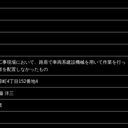
工事現場において、路肩で車両系建設機械を用いて作業を行っ
者を配置しなかったもの
町4丁目152番地4
藤 洋三
業