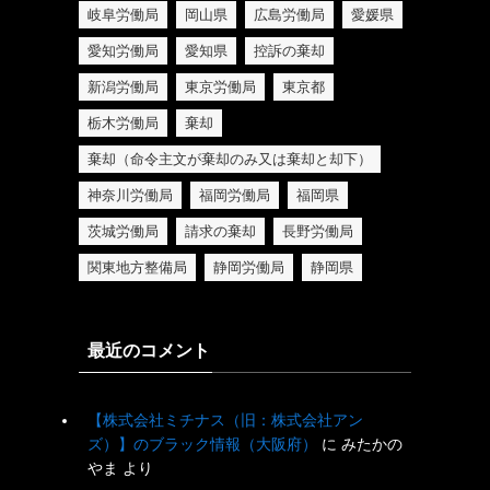
岐阜労働局
岡山県
広島労働局
愛媛県
愛知労働局
愛知県
控訴の棄却
新潟労働局
東京労働局
東京都
栃木労働局
棄却
棄却（命令主文が棄却のみ又は棄却と却下）
神奈川労働局
福岡労働局
福岡県
茨城労働局
請求の棄却
長野労働局
関東地方整備局
静岡労働局
静岡県
最近のコメント
【株式会社ミチナス（旧：株式会社アン
ズ）】のブラック情報（大阪府）
に
みたかの
やま
より