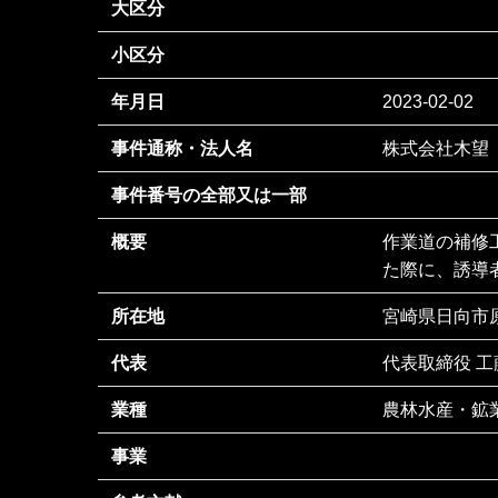
大区分
小区分
年月日
2023-02-02
事件通称・法人名
株式会社木望
事件番号の全部又は一部
概要
作業道の補修
た際に、誘導
所在地
宮崎県日向市原
代表
代表取締役 工
業種
農林水産・鉱
事業