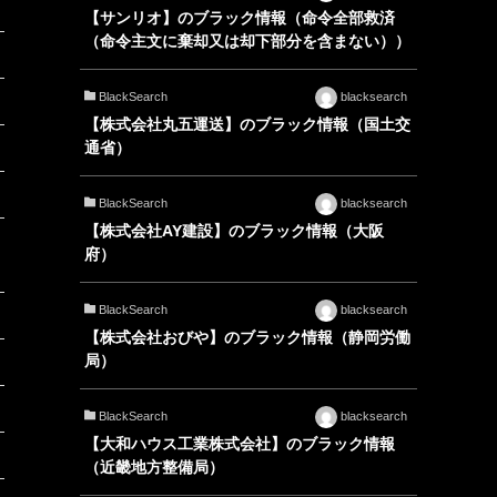
【サンリオ】のブラック情報（命令全部救済
（命令主文に棄却又は却下部分を含まない））
BlackSearch
blacksearch
【株式会社丸五運送】のブラック情報（国土交
通省）
BlackSearch
blacksearch
【株式会社AY建設】のブラック情報（大阪
府）
BlackSearch
blacksearch
【株式会社おびや】のブラック情報（静岡労働
局）
BlackSearch
blacksearch
【大和ハウス工業株式会社】のブラック情報
（近畿地方整備局）