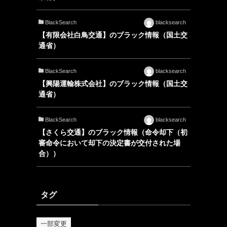
BlackSearch
blacksearch
【有限会社白鳥交通】のブラック情報（国土交
通省）
BlackSearch
blacksearch
【興陽運輸株式会社】のブラック情報（国土交
通省）
BlackSearch
blacksearch
【さくら交通】のブラック情報（命令却下（初
審命令において却下の決定書が交付された場
合））
タグ
一部変更