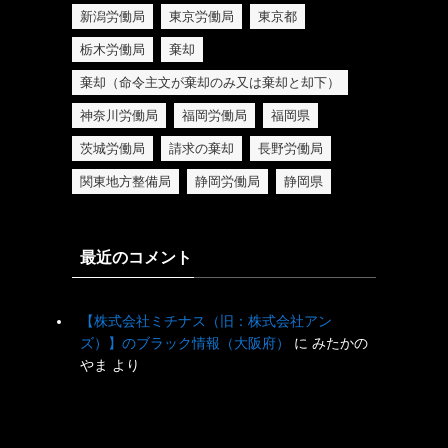
新潟労働局
東京労働局
東京都
栃木労働局
棄却
棄却（命令主文が棄却のみ又は棄却と却下）
神奈川労働局
福岡労働局
福岡県
茨城労働局
請求の棄却
長野労働局
関東地方整備局
静岡労働局
静岡県
最近のコメント
【株式会社ミチナス（旧：株式会社アン
ズ）】のブラック情報（大阪府）
に
みたかの
やま
より