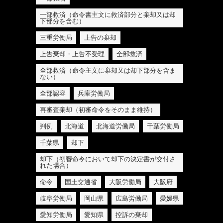
一部救済（命令書主文に救済部分と棄却又は却
下部分を含む）
三重労働局
上告の棄却
上告棄却・上告不受理
全部救済
全部救済（命令主文に棄却又は却下部分を含ま
ない）
全部認容
兵庫労働局
再審査棄却（初審命令をそのまま維持）
判例
北海道
北海道労働局
千葉労働局
千葉県
却下
却下（初審命令において却下の決定書が交付さ
れた場合）
命令
国土交通省
大阪労働局
大阪府
岐阜労働局
岡山県
広島労働局
愛媛県
愛知労働局
愛知県
控訴の棄却