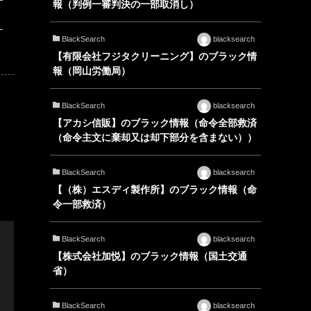
報（判例一審判決の一部取消し）
BlackSearch
blacksearch
【有限会社フジタクリーニング】のブラック情
報（岡山労働局）
BlackSearch
blacksearch
【アカシ信販】のブラック情報（命令全部救済
（命令主文に棄却又は却下部分を含まない））
BlackSearch
blacksearch
【（株）エスディ製作所】のブラック情報（命
令一部救済）
BlackSearch
blacksearch
【株式会社加悦】のブラック情報（国土交通
省）
BlackSearch
blacksearch