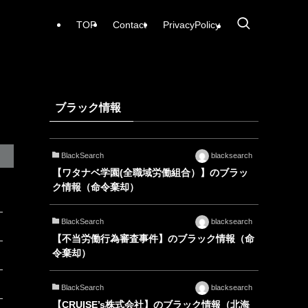
TOP
Contact
PrivacyPolicy
ブラック情報
BlackSearch
blacksearch
【ワタナベ学園(全職域労働組合）】のブラッ
ク情報（命令棄却）
BlackSearch
blacksearch
【不当労働行為審査事件】のブラック情報（命
令棄却）
BlackSearch
blacksearch
【CRUISE’s株式会社】のブラック情報（北海