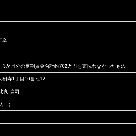
工業
、3か月分の定期賃金合計約702万円を支払わなかったもの
樹寺1丁目10番地12
比良 篤司
カー)