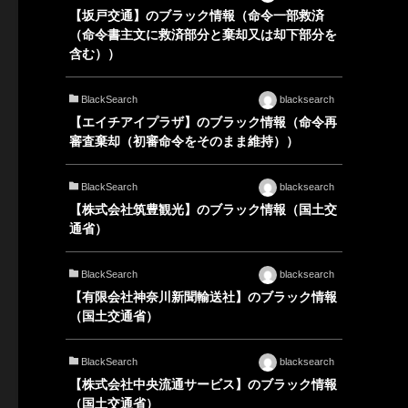
【坂戸交通】のブラック情報（命令一部救済
（命令書主文に救済部分と棄却又は却下部分を
含む））
BlackSearch
blacksearch
【エイチアイプラザ】のブラック情報（命令再
審査棄却（初審命令をそのまま維持））
BlackSearch
blacksearch
【株式会社筑豊観光】のブラック情報（国土交
通省）
BlackSearch
blacksearch
【有限会社神奈川新聞輸送社】のブラック情報
（国土交通省）
BlackSearch
blacksearch
【株式会社中央流通サービス】のブラック情報
（国土交通省）