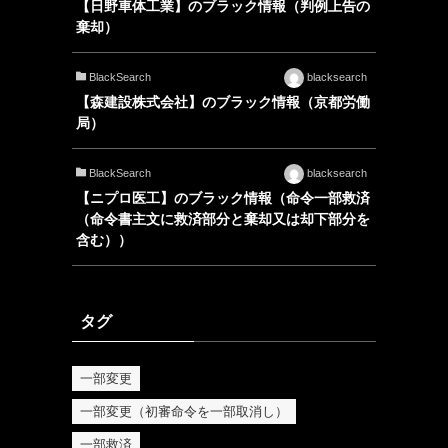
【日野車体工業】のブラック情報（判例上告の
棄却）
BlackSearch
blacksearch
【森建設株式会社】のブラック情報（京都労働
局）
BlackSearch
blacksearch
【ニプロ医工】のブラック情報（命令一部救済
（命令書主文に救済部分と棄却又は却下部分を
含む））
タグ
一部変更
一部変更（初審命令を一部取消し）
一部救済