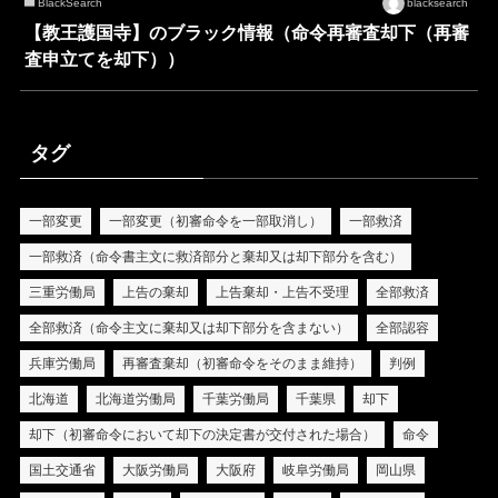
BlackSearch
blacksearch
【教王護国寺】のブラック情報（命令再審査却下（再審
査申立てを却下））
タグ
一部変更
一部変更（初審命令を一部取消し）
一部救済
一部救済（命令書主文に救済部分と棄却又は却下部分を含む）
三重労働局
上告の棄却
上告棄却・上告不受理
全部救済
全部救済（命令主文に棄却又は却下部分を含まない）
全部認容
兵庫労働局
再審査棄却（初審命令をそのまま維持）
判例
北海道
北海道労働局
千葉労働局
千葉県
却下
却下（初審命令において却下の決定書が交付された場合）
命令
国土交通省
大阪労働局
大阪府
岐阜労働局
岡山県