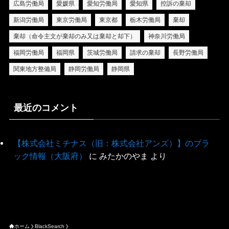
広島労働局
愛媛県
愛知労働局
愛知県
控訴の棄却
新潟労働局
東京労働局
東京都
栃木労働局
棄却
棄却（命令主文が棄却のみ又は棄却と却下）
神奈川労働局
福岡労働局
福岡県
茨城労働局
請求の棄却
長野労働局
関東地方整備局
静岡労働局
静岡県
最近のコメント
【株式会社ミチナス（旧：株式会社アンズ）】のブラ
ック情報（大阪府）
に
みたかのやま
より
ホーム
BlackSearch