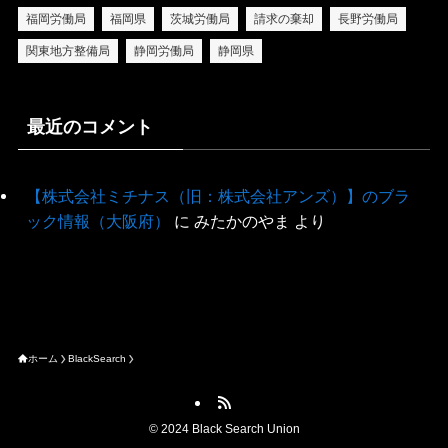
福岡労働局
福岡県
茨城労働局
請求の棄却
長野労働局
関東地方整備局
静岡労働局
静岡県
最近のコメント
【株式会社ミチナス（旧：株式会社アンズ）】のブラ
ック情報（大阪府）
に
みたかのやま
より
ホーム
BlackSearch
©
2024 Black Search Union