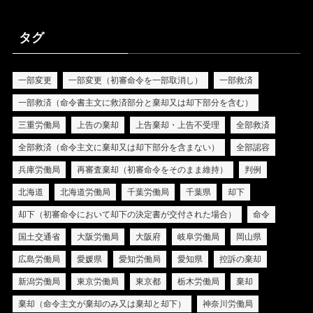
タグ
一部変更
一部変更（初審命令を一部取消し）
一部救済
一部救済（命令書主文に救済部分と棄却又は却下部分を含む）
三重労働局
上告の棄却
上告棄却・上告不受理
全部救済
全部救済（命令主文に棄却又は却下部分を含まない）
全部認容
兵庫労働局
再審査棄却（初審命令をそのまま維持）
判例
北海道
北海道労働局
千葉労働局
千葉県
却下
却下（初審命令において却下の決定書が交付された場合）
命令
国土交通省
大阪労働局
大阪府
岐阜労働局
岡山県
広島労働局
愛媛県
愛知労働局
愛知県
控訴の棄却
新潟労働局
東京労働局
東京都
栃木労働局
棄却
棄却（命令主文が棄却のみ又は棄却と却下）
神奈川労働局