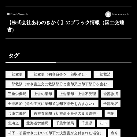
BlackSearch
blacksearch
【株式会社あわのきかく】のブラック情報（国土交通
省）
タグ
一部変更
一部変更（初審命令を一部取消し）
一部救済
一部救済（命令書主文に救済部分と棄却又は却下部分を含む）
三重労働局
上告の棄却
上告棄却・上告不受理
全部救済
全部救済（命令主文に棄却又は却下部分を含まない）
全部認容
兵庫労働局
再審査棄却（初審命令をそのまま維持）
判例
北海道
北海道労働局
千葉労働局
千葉県
却下
却下（初審命令において却下の決定書が交付された場合）
命令