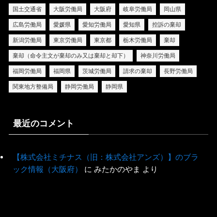
国土交通省
大阪労働局
大阪府
岐阜労働局
岡山県
広島労働局
愛媛県
愛知労働局
愛知県
控訴の棄却
新潟労働局
東京労働局
東京都
栃木労働局
棄却
棄却（命令主文が棄却のみ又は棄却と却下）
神奈川労働局
福岡労働局
福岡県
茨城労働局
請求の棄却
長野労働局
関東地方整備局
静岡労働局
静岡県
最近のコメント
【株式会社ミチナス（旧：株式会社アンズ）】のブラ
ック情報（大阪府）
に
みたかのやま
より