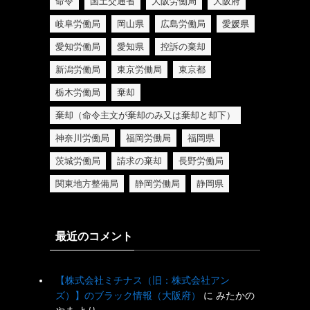
命令
国土交通省
大阪労働局
大阪府
岐阜労働局
岡山県
広島労働局
愛媛県
愛知労働局
愛知県
控訴の棄却
新潟労働局
東京労働局
東京都
栃木労働局
棄却
棄却（命令主文が棄却のみ又は棄却と却下）
神奈川労働局
福岡労働局
福岡県
茨城労働局
請求の棄却
長野労働局
関東地方整備局
静岡労働局
静岡県
最近のコメント
【株式会社ミチナス（旧：株式会社アン
ズ）】のブラック情報（大阪府）
に
みたかの