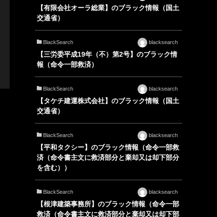
【有限会社オーラ総業】のブラック情報（国土
交通省）
BlackSearch
blacksearch
【三労委平成19年（不）第2号】のブラック情
報（命令一部救済）
BlackSearch
blacksearch
【タケチ建運株式会社】のブラック情報（国土
交通省）
BlackSearch
blacksearch
【平和タクシー】のブラック情報（命令一部救
済（命令書主文に救済部分と棄却又は却下部分
を含む））
BlackSearch
blacksearch
【根津建築事務所】のブラック情報（命令一部
救済（命令書主文に救済部分と棄却又は却下部