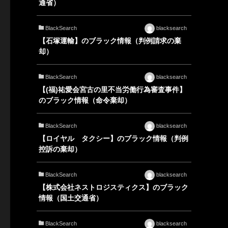
通省）
BlackSearch
blacksearch
【石塚運輸】のブラック情報（判例請求の棄
却）
BlackSearch
blacksearch
【(福)祐愛会宮古の里不当労働行為審査事件】
のブラック情報（命令棄却）
BlackSearch
blacksearch
【ロイヤル タクシー】のブラック情報（判例
控訴の棄却）
BlackSearch
blacksearch
【株式会社ネストロジスティクス】のブラック
情報（国土交通省）
BlackSearch
blacksearch