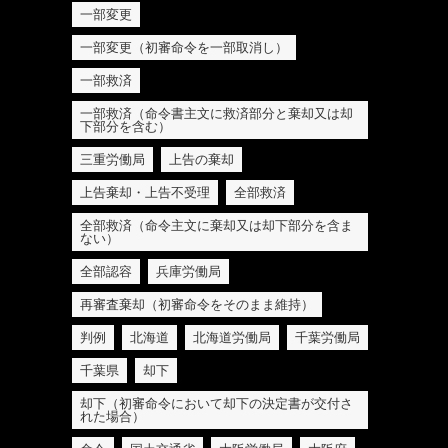
一部変更
一部変更（初審命令を一部取消し）
一部救済
一部救済（命令書主文に救済部分と棄却又は却
下部分を含む）
三重労働局
上告の棄却
上告棄却・上告不受理
全部救済
全部救済（命令主文に棄却又は却下部分を含ま
ない）
全部認容
兵庫労働局
再審査棄却（初審命令をそのまま維持）
判例
北海道
北海道労働局
千葉労働局
千葉県
却下
却下（初審命令において却下の決定書が交付さ
れた場合）