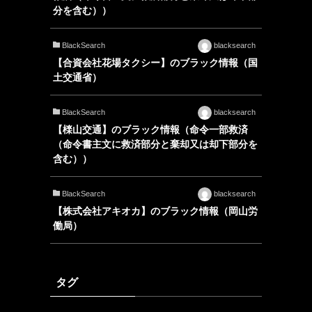
分を含む））
BlackSearch
blacksearch
【合資会社花場タクシー】のブラック情報（国
土交通省）
BlackSearch
blacksearch
【檪山交通】のブラック情報（命令一部救済
（命令書主文に救済部分と棄却又は却下部分を
含む））
BlackSearch
blacksearch
【株式会社アキオカ】のブラック情報（岡山労
働局）
タグ