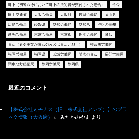
却下（初審命令において却下の決定書が交付された場合）
命令
国土交通省
大阪労働局
大阪府
岐阜労働局
岡山県
広島労働局
愛媛県
愛知労働局
愛知県
控訴の棄却
新潟労働局
東京労働局
東京都
栃木労働局
棄却
棄却（命令主文が棄却のみ又は棄却と却下）
神奈川労働局
福岡労働局
福岡県
茨城労働局
請求の棄却
長野労働局
関東地方整備局
静岡労働局
静岡県
最近のコメント
【株式会社ミチナス（旧：株式会社アンズ）】のブラ
ック情報（大阪府）
に
みたかのやま
より