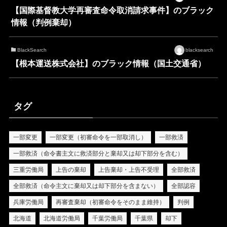
【国際基督教大学再審査命令取消請求事件】のブラック
情報（判例棄却）
BlackSearch
blacksearch
【根本運送株式会社】のブラック情報（国土交通省）
タグ
一部変更
一部変更（初審命令を一部取消し）
一部救済
一部救済（命令書主文に救済部分と棄却又は却下部分を含む）
三重労働局
上告の棄却
上告棄却・上告不受理
全部救済
全部救済（命令主文に棄却又は却下部分を含まない）
全部認容
兵庫労働局
再審査棄却（初審命令をそのまま維持）
判例
北海道
北海道労働局
千葉労働局
千葉県
却下