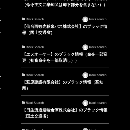
（命令主文に棄却又は却下部分を含まない））
BlackSearch
blacksearch
【仙台西観光秋泉バス株式会社】のブラック情
報（国土交通省）
BlackSearch
blacksearch
【エヌオーケー】のブラック情報（命令一部変
更（初審命令を一部取消し））
BlackSearch
blacksearch
【萩原建設有限会社】のブラック情報（高知
県）
BlackSearch
blacksearch
【日生流通運輸倉庫株式会社】のブラック情報
（国土交通省）