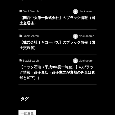
BlackSearch
blacksearch
【関西中央第一株式会社】のブラック情報（国
土交通省）
BlackSearch
blacksearch
【株式会社ミヤコーバス】のブラック情報（国
土交通省）
BlackSearch
blacksearch
【エッソ石油（平成8年度一時金）】のブラッ
ク情報（命令棄却（命令主文が棄却のみ又は棄
却と却下））
タグ
一部変更