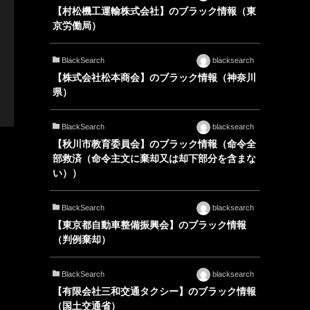
【村松機工運輸株式会社】のブラック情報（東
京労働局）
BlackSearch
blacksearch
【株式会社松本商会】のブラック情報（神奈川
県）
BlackSearch
blacksearch
【秋川市教育委員会】のブラック情報（命令全
部救済（命令主文に棄却又は却下部分を含まな
い））
BlackSearch
blacksearch
【東京都自動車整備振興会】のブラック情報
（判例棄却）
BlackSearch
blacksearch
【有限会社三和交通タクシー】のブラック情報
（国土交通省）