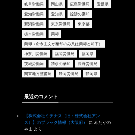
岐阜労働局
岡山県
広島労働局
愛媛県
愛知労働局
愛知県
控訴の棄却
新潟労働局
東京労働局
東京都
栃木労働局
棄却
棄却（命令主文が棄却のみ又は棄却と却下）
神奈川労働局
福岡労働局
福岡県
茨城労働局
請求の棄却
長野労働局
関東地方整備局
静岡労働局
静岡県
最近のコメント
【株式会社ミチナス（旧：株式会社アン
ズ）】のブラック情報（大阪府）
に
みたかの
やま
より