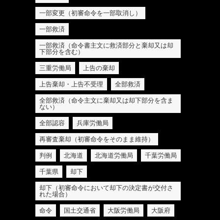
一部変更（初審命令を一部取消し）
一部救済
一部救済（命令書主文に救済部分と棄却又は却
下部分を含む）
三重労働局
上告の棄却
上告棄却・上告不受理
全部救済
全部救済（命令主文に棄却又は却下部分を含ま
ない）
全部認容
兵庫労働局
再審査棄却（初審命令をそのまま維持）
判例
北海道
北海道労働局
千葉労働局
千葉県
却下
却下（初審命令において却下の決定書が交付さ
れた場合）
命令
国土交通省
大阪労働局
大阪府