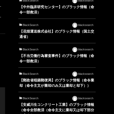
BlackSearch
blacksearch
【中外臨床研究センター】のブラック情報（命
令一部救済）
BlackSearch
blacksearch
【花畑運送株式会社】のブラック情報（国土交
通省）
BlackSearch
blacksearch
【不当労働行為審査事件】のブラック情報（命
令一部救済）
BlackSearch
blacksearch
【郵政省稲築郵便局】のブラック情報（命令棄
却（命令主文が棄却のみ又は棄却と却下））
BlackSearch
blacksearch
【安威川生コンクリート工業】のブラック情報
（命令全部救済（命令主文に棄却又は却下部分