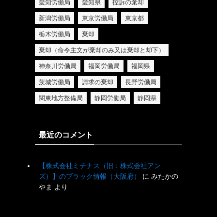
愛知労働局
愛知県
控訴の棄却
新潟労働局
東京労働局
東京都
栃木労働局
棄却
棄却（命令主文が棄却のみ又は棄却と却下）
神奈川労働局
福岡労働局
福岡県
茨城労働局
請求の棄却
長野労働局
関東地方整備局
静岡労働局
静岡県
最近のコメント
【株式会社ミチナス（旧：株式会社アン
ズ）】のブラック情報（大阪府）
に
みたかの
やま
より