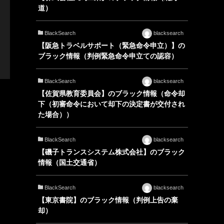
道）
BlackSearch
blacksearch
【阪急トラベルサポート（緊急命令申立）】の
ブラック情報（判例緊急命令申立ての認容）
BlackSearch
blacksearch
【佐賀県教育委員会】のブラック情報（命令却
下（初審命令において却下の決定書が交付され
た場合））
BlackSearch
blacksearch
【磯子トランスシステム株式会社】のブラック
情報（国土交通省）
BlackSearch
blacksearch
【東京書院】のブラック情報（判例上告の棄
却）