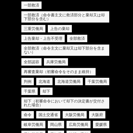
一部救済
一部救済（命令書主文に救済部分と棄却又は却
下部分を含む）
三重労働局
上告の棄却
上告棄却・上告不受理
全部救済
全部救済（命令主文に棄却又は却下部分を含ま
ない）
全部認容
兵庫労働局
再審査棄却（初審命令をそのまま維持）
判例
北海道
北海道労働局
千葉労働局
千葉県
却下
却下（初審命令において却下の決定書が交付さ
れた場合）
命令
国土交通省
大阪労働局
大阪府
岐阜労働局
岡山県
広島労働局
愛媛県