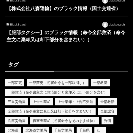
BlackSearch
blacksearch
【株式会社八森運輸】のブラック情報（国土交通省）
BlackSearch
blacksearch
【服部タクシー】のブラック情報（命令全部救済（命令
主文に棄却又は却下部分を含まない））
タグ
一部変更
一部変更（初審命令を一部取消し）
一部救済
一部救済（命令書主文に救済部分と棄却又は却下部分を含む）
三重労働局
上告の棄却
上告棄却・上告不受理
全部救済
全部救済（命令主文に棄却又は却下部分を含まない）
全部認容
兵庫労働局
再審査棄却（初審命令をそのまま維持）
判例
北海道
北海道労働局
千葉労働局
千葉県
却下