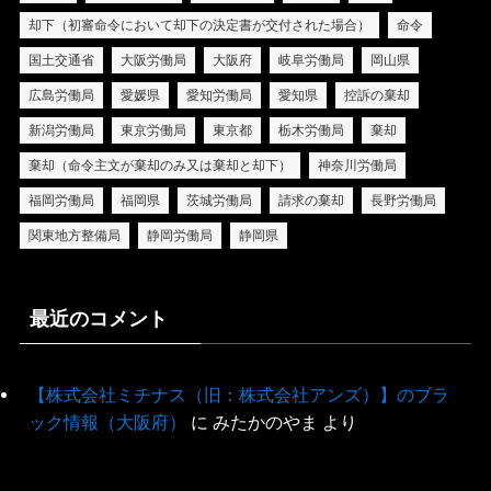
却下（初審命令において却下の決定書が交付された場合）
命令
国土交通省
大阪労働局
大阪府
岐阜労働局
岡山県
広島労働局
愛媛県
愛知労働局
愛知県
控訴の棄却
新潟労働局
東京労働局
東京都
栃木労働局
棄却
棄却（命令主文が棄却のみ又は棄却と却下）
神奈川労働局
福岡労働局
福岡県
茨城労働局
請求の棄却
長野労働局
関東地方整備局
静岡労働局
静岡県
最近のコメント
【株式会社ミチナス（旧：株式会社アンズ）】のブラ
ック情報（大阪府）
に
みたかのやま
より