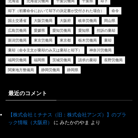
北海道
北海道労働局
千葉労働局
千葉県
却下
却下（初審命令において却下の決定書が交付された場合）
命令
国土交通省
大阪労働局
大阪府
岐阜労働局
岡山県
広島労働局
愛媛県
愛知労働局
愛知県
控訴の棄却
新潟労働局
東京労働局
東京都
栃木労働局
棄却
棄却（命令主文が棄却のみ又は棄却と却下）
神奈川労働局
福岡労働局
福岡県
茨城労働局
請求の棄却
長野労働局
関東地方整備局
静岡労働局
静岡県
最近のコメント
【株式会社ミチナス（旧：株式会社アンズ）】のブラ
ック情報（大阪府）
に
みたかのやま
より