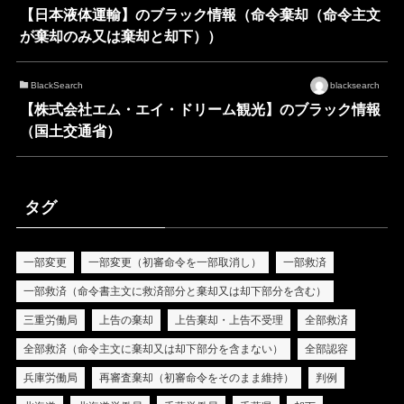
【日本液体運輸】のブラック情報（命令棄却（命令主文
が棄却のみ又は棄却と却下））
BlackSearch
blacksearch
【株式会社エム・エイ・ドリーム観光】のブラック情報
（国土交通省）
タグ
一部変更
一部変更（初審命令を一部取消し）
一部救済
一部救済（命令書主文に救済部分と棄却又は却下部分を含む）
三重労働局
上告の棄却
上告棄却・上告不受理
全部救済
全部救済（命令主文に棄却又は却下部分を含まない）
全部認容
兵庫労働局
再審査棄却（初審命令をそのまま維持）
判例