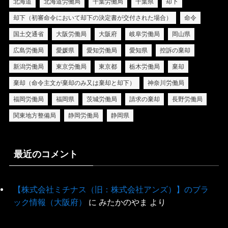
北海道
北海道労働局
千葉労働局
千葉県
却下
却下（初審命令において却下の決定書が交付された場合）
命令
国土交通省
大阪労働局
大阪府
岐阜労働局
岡山県
広島労働局
愛媛県
愛知労働局
愛知県
控訴の棄却
新潟労働局
東京労働局
東京都
栃木労働局
棄却
棄却（命令主文が棄却のみ又は棄却と却下）
神奈川労働局
福岡労働局
福岡県
茨城労働局
請求の棄却
長野労働局
関東地方整備局
静岡労働局
静岡県
最近のコメント
【株式会社ミチナス（旧：株式会社アンズ）】のブラ
ック情報（大阪府）
に
みたかのやま
より