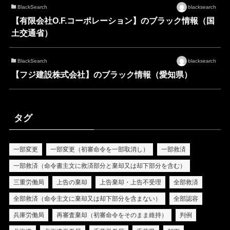
BlackSearch
blacksearch
【有限会社O.F.コーポレーション】のブラック情報（国
土交通省）
BlackSearch
blacksearch
【フジ建設株式会社】のブラック情報（愛知県）
タグ
一部変更
一部変更（初審命令を一部取消し）
一部救済
一部救済（命令書主文に救済部分と棄却又は却下部分を含む）
三重労働局
上告の棄却
上告棄却・上告不受理
全部救済
全部救済（命令主文に棄却又は却下部分を含まない）
全部認容
兵庫労働局
再審査棄却（初審命令をそのまま維持）
判例