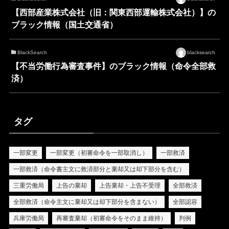
【西部産業株式会社（旧：関東西部運輸株式会社）】の
ブラック情報（国土交通省）
BlackSearch
blacksearch
【不当労働行為審査事件】のブラック情報（命令全部救
済）
タグ
一部変更
一部変更（初審命令を一部取消し）
一部救済
一部救済（命令書主文に救済部分と棄却又は却下部分を含む）
三重労働局
上告の棄却
上告棄却・上告不受理
全部救済
全部救済（命令主文に棄却又は却下部分を含まない）
全部認容
兵庫労働局
再審査棄却（初審命令をそのまま維持）
判例