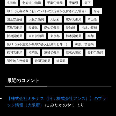
北海道
北海道労働局
千葉労働局
千葉県
却下
却下（初審命令において却下の決定書が交付された場合）
命令
国土交通省
大阪労働局
大阪府
岐阜労働局
岡山県
広島労働局
愛媛県
愛知労働局
愛知県
控訴の棄却
新潟労働局
東京労働局
東京都
栃木労働局
棄却
棄却（命令主文が棄却のみ又は棄却と却下）
神奈川労働局
福岡労働局
福岡県
茨城労働局
請求の棄却
長野労働局
関東地方整備局
静岡労働局
静岡県
最近のコメント
【株式会社ミチナス（旧：株式会社アンズ）】のブラ
ック情報（大阪府）
に
みたかのやま
より