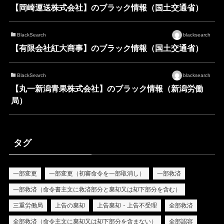
【岡崎運送株式会社】のブラック情報（国土交通省）
BlackSearch
blacksearch
【有限会社紅大商事】のブラック情報（国土交通省）
BlackSearch
blacksearch
【丸一新潟青果株式会社】のブラック情報（新潟労働
局）
タグ
一部変更
一部変更（初審命令を一部取消し）
一部救済
一部救済（命令書主文に救済部分と棄却又は却下部分を含む）
三重労働局
上告の棄却
上告棄却・上告不受理
全部救済
全部救済（命令主文に棄却又は却下部分を含まない）
全部認容