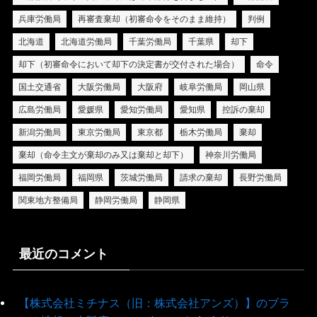
兵庫労働局
再審査棄却（初審命令をそのまま維持）
判例
北海道
北海道労働局
千葉労働局
千葉県
却下
却下（初審命令において却下の決定書が交付された場合）
命令
国土交通省
大阪労働局
大阪府
岐阜労働局
岡山県
広島労働局
愛媛県
愛知労働局
愛知県
控訴の棄却
新潟労働局
東京労働局
東京都
栃木労働局
棄却
棄却（命令主文が棄却のみ又は棄却と却下）
神奈川労働局
福岡労働局
福岡県
茨城労働局
請求の棄却
長野労働局
関東地方整備局
静岡労働局
静岡県
最近のコメント
【株式会社ミチナス（旧：株式会社アンズ）】のブラ