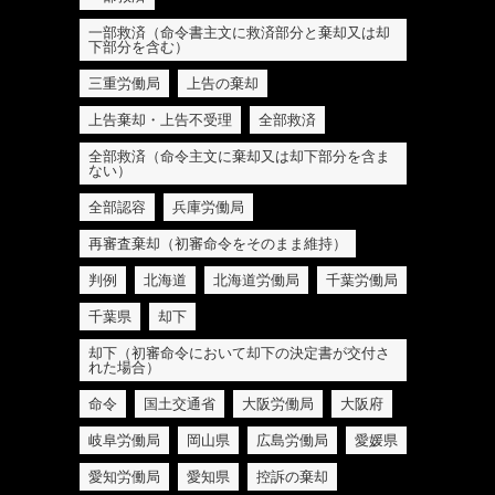
一部救済（命令書主文に救済部分と棄却又は却
下部分を含む）
三重労働局
上告の棄却
上告棄却・上告不受理
全部救済
全部救済（命令主文に棄却又は却下部分を含ま
ない）
全部認容
兵庫労働局
再審査棄却（初審命令をそのまま維持）
判例
北海道
北海道労働局
千葉労働局
千葉県
却下
却下（初審命令において却下の決定書が交付さ
れた場合）
命令
国土交通省
大阪労働局
大阪府
岐阜労働局
岡山県
広島労働局
愛媛県
愛知労働局
愛知県
控訴の棄却