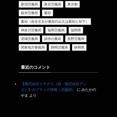
新潟労働局
東京労働局
東京都
栃木労働局
棄却
棄却（命令主文が棄却のみ又は棄却と却下）
神奈川労働局
福岡労働局
福岡県
茨城労働局
請求の棄却
長野労働局
関東地方整備局
静岡労働局
静岡県
最近のコメント
【株式会社ミチナス（旧：株式会社アン
ズ）】のブラック情報（大阪府）
に
みたかの
やま
より