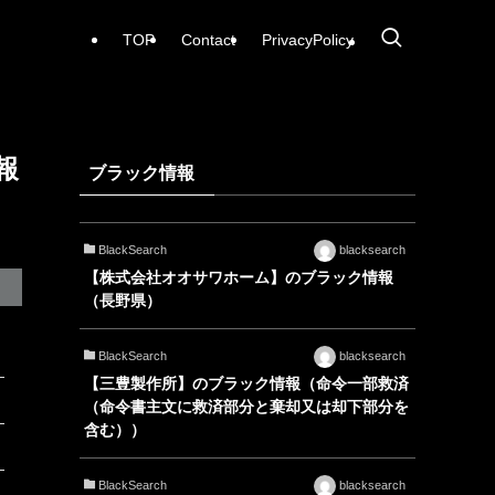
TOP
Contact
PrivacyPolicy
報
ブラック情報
BlackSearch
blacksearch
【株式会社オオサワホーム】のブラック情報
（長野県）
BlackSearch
blacksearch
【三豊製作所】のブラック情報（命令一部救済
（命令書主文に救済部分と棄却又は却下部分を
含む））
BlackSearch
blacksearch