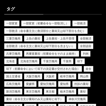
タグ
一部変更
一部変更（初審命令を一部取消し）
一部救済
一部救済（命令書主文に救済部分と棄却又は却下部分を含む）
三重労働局
上告の棄却
上告棄却・上告不受理
全部救済
全部救済（命令主文に棄却又は却下部分を含まない）
全部認容
兵庫労働局
再審査棄却（初審命令をそのまま維持）
判例
北海道
北海道労働局
千葉労働局
千葉県
却下
却下（初審命令において却下の決定書が交付された場合）
命令
国土交通省
大阪労働局
大阪府
岐阜労働局
岡山県
広島労働局
愛媛県
愛知労働局
愛知県
控訴の棄却
新潟労働局
東京労働局
東京都
栃木労働局
棄却
棄却（命令主文が棄却のみ又は棄却と却下）
神奈川労働局