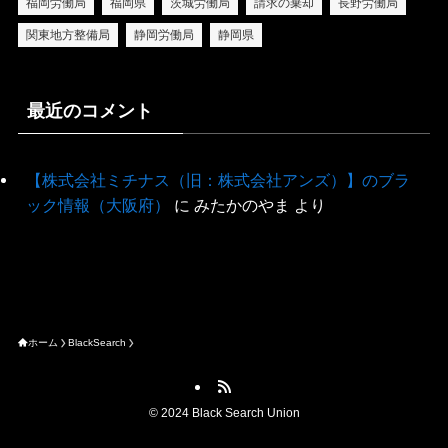
福岡労働局
福岡県
茨城労働局
請求の棄却
長野労働局
関東地方整備局
静岡労働局
静岡県
最近のコメント
【株式会社ミチナス（旧：株式会社アンズ）】のブラ
ック情報（大阪府）
に
みたかのやま
より
ホーム
BlackSearch
©
2024 Black Search Union