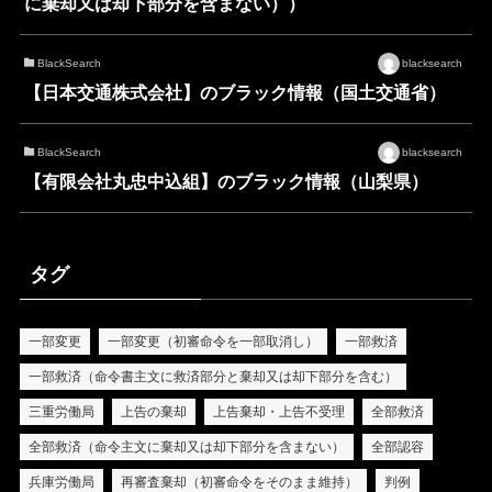
に棄却又は却下部分を含まない））
BlackSearch
blacksearch
【日本交通株式会社】のブラック情報（国土交通省）
BlackSearch
blacksearch
【有限会社丸忠中込組】のブラック情報（山梨県）
タグ
一部変更
一部変更（初審命令を一部取消し）
一部救済
一部救済（命令書主文に救済部分と棄却又は却下部分を含む）
三重労働局
上告の棄却
上告棄却・上告不受理
全部救済
全部救済（命令主文に棄却又は却下部分を含まない）
全部認容
兵庫労働局
再審査棄却（初審命令をそのまま維持）
判例