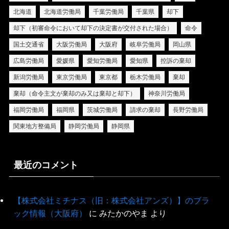
北海道
北海道労働局
千葉労働局
千葉県
却下
却下（初審命令において却下の決定書が交付された場合）
命令
国土交通省
大阪労働局
大阪府
岐阜労働局
岡山県
広島労働局
愛媛県
愛知労働局
愛知県
控訴の棄却
新潟労働局
東京労働局
東京都
栃木労働局
棄却
棄却（命令主文が棄却のみ又は棄却と却下）
神奈川労働局
福岡労働局
福岡県
茨城労働局
請求の棄却
長野労働局
関東地方整備局
静岡労働局
静岡県
最近のコメント
【株式会社ミチナス（旧：株式会社アンズ）】のブラ
ック情報（大阪府）
に
みたかのやま
より