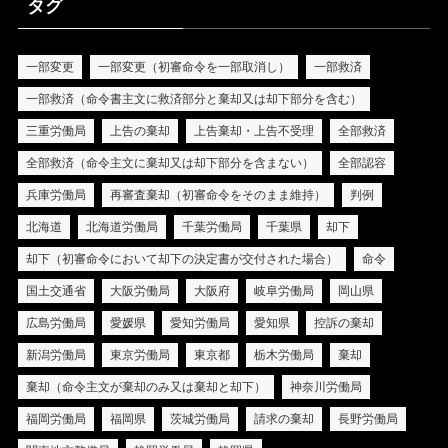
タグ
一部変更
一部変更（初審命令を一部取消し）
一部救済
一部救済（命令書主文に救済部分と棄却又は却下部分を含む）
三重労働局
上告の棄却
上告棄却・上告不受理
全部救済
全部救済（命令主文に棄却又は却下部分を含まない）
全部認容
兵庫労働局
再審査棄却（初審命令をそのまま維持）
判例
北海道
北海道労働局
千葉労働局
千葉県
却下
却下（初審命令において却下の決定書が交付された場合）
命令
国土交通省
大阪労働局
大阪府
岐阜労働局
岡山県
広島労働局
愛媛県
愛知労働局
愛知県
控訴の棄却
新潟労働局
東京労働局
東京都
栃木労働局
棄却
棄却（命令主文が棄却のみ又は棄却と却下）
神奈川労働局
福岡労働局
福岡県
茨城労働局
請求の棄却
長野労働局