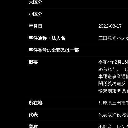
大区分
小区分
年月日
2022-03-17
事件通称・法人名
三田観光バス
事件番号の全部又は一部
概要
令和4年2月
められた。 
車運送事業運
関係義務違反
輸規則第45条
所在地
兵庫県三田市中
代表
代表取締役 松
業種
不動産、レン