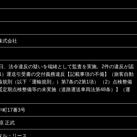
株式会社
16日、法令違反の疑いを端緒として監査を実施。2件の違反が認
（1）運送引受書の交付義務違反【記載事項の不備】（旅客自動
輸規則（以下「運輸規則」）第7条の2第1項） （2）点検整備
【定期点検整備等の未実施（道路運送車両法第48条）】（運
）
町17番3号
原 正武
タル・リース