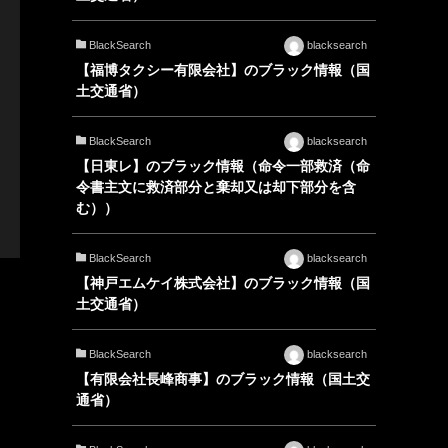
BlackSearch
blacksearch
【福博タクシー有限会社】のブラック情報（国
土交通省）
BlackSearch
blacksearch
【日東レ】のブラック情報（命令一部救済（命
令書主文に救済部分と棄却又は却下部分を含
む））
BlackSearch
blacksearch
【神戸エムケイ株式会社】のブラック情報（国
土交通省）
BlackSearch
blacksearch
【有限会社長峰商事】のブラック情報（国土交
通省）