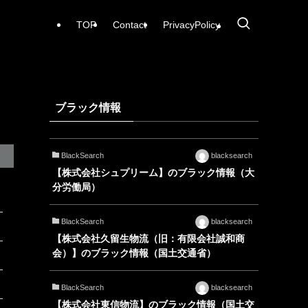
TOP
Contact
PrivacyPolicy
ブラック情報
BlackSearch
blacksearch
【株式会社シュプリーム】のブラック情報（大
分労働局）
BlackSearch
blacksearch
【株式会社久留生物流（旧：有限会社誠和商
会）】のブラック情報（国土交通省）
BlackSearch
blacksearch
【株式会社東信物流】のブラック情報（国土交