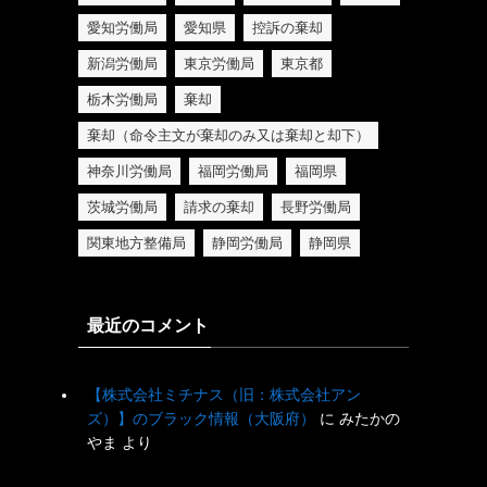
愛知労働局
愛知県
控訴の棄却
新潟労働局
東京労働局
東京都
栃木労働局
棄却
棄却（命令主文が棄却のみ又は棄却と却下）
神奈川労働局
福岡労働局
福岡県
茨城労働局
請求の棄却
長野労働局
関東地方整備局
静岡労働局
静岡県
最近のコメント
【株式会社ミチナス（旧：株式会社アン
ズ）】のブラック情報（大阪府）
に
みたかの
やま
より