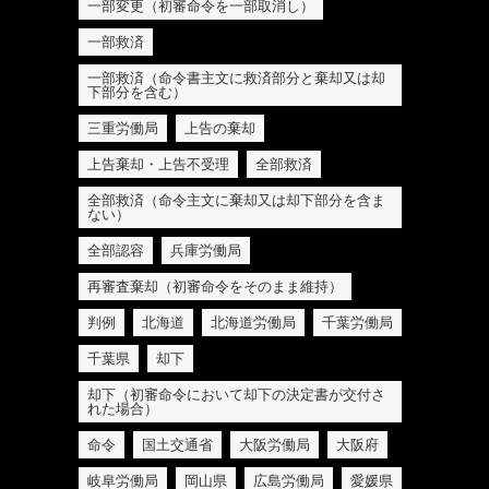
一部変更（初審命令を一部取消し）
一部救済
一部救済（命令書主文に救済部分と棄却又は却
下部分を含む）
三重労働局
上告の棄却
上告棄却・上告不受理
全部救済
全部救済（命令主文に棄却又は却下部分を含ま
ない）
全部認容
兵庫労働局
再審査棄却（初審命令をそのまま維持）
判例
北海道
北海道労働局
千葉労働局
千葉県
却下
却下（初審命令において却下の決定書が交付さ
れた場合）
命令
国土交通省
大阪労働局
大阪府
岐阜労働局
岡山県
広島労働局
愛媛県