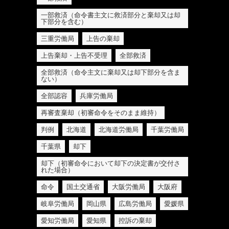
一部救済（命令書主文に救済部分と棄却又は却
下部分を含む）
三重労働局
上告の棄却
上告棄却・上告不受理
全部救済
全部救済（命令主文に棄却又は却下部分を含ま
ない）
全部認容
兵庫労働局
再審査棄却（初審命令をそのまま維持）
判例
北海道
北海道労働局
千葉労働局
千葉県
却下
却下（初審命令において却下の決定書が交付さ
れた場合）
命令
国土交通省
大阪労働局
大阪府
岐阜労働局
岡山県
広島労働局
愛媛県
愛知労働局
愛知県
控訴の棄却