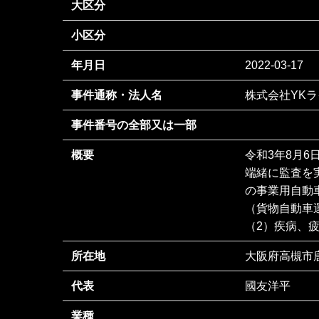
大区分
小区分
年月日
2022-03-17
事件通称・法人名
株式会社YK
事件番号の全部又は一部
概要
令和3年8月6
端緒に監査を
の事業用自動
（貨物自動車
（2）疾病、疲
所在地
大阪府高槻市唐
代表
國友洋平
業種