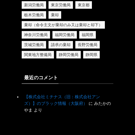
新潟労働局
東京労働局
東京都
栃木労働局
棄却
棄却（命令主文が棄却のみ又は棄却と却下）
神奈川労働局
福岡労働局
福岡県
茨城労働局
請求の棄却
長野労働局
関東地方整備局
静岡労働局
静岡県
最近のコメント
【株式会社ミチナス（旧：株式会社アン
ズ）】のブラック情報（大阪府）
に
みたかの
やま
より