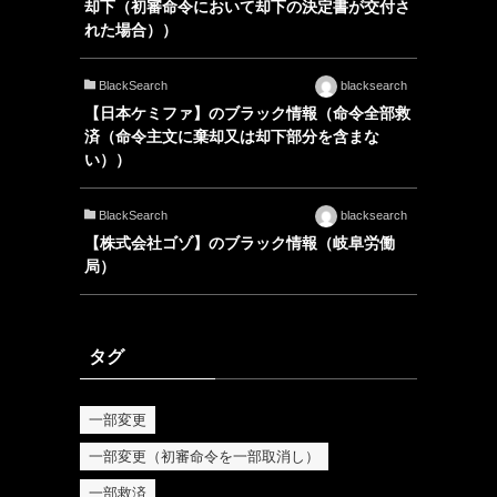
却下（初審命令において却下の決定書が交付さ
れた場合））
BlackSearch
blacksearch
【日本ケミファ】のブラック情報（命令全部救
済（命令主文に棄却又は却下部分を含まな
い））
BlackSearch
blacksearch
【株式会社ゴゾ】のブラック情報（岐阜労働
局）
タグ
一部変更
一部変更（初審命令を一部取消し）
一部救済