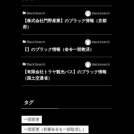
BlackSearch
blacksearch
【株式会社門野産業】のブラック情報（京都
府）
BlackSearch
blacksearch
【】のブラック情報（命令一部救済）
BlackSearch
blacksearch
【有限会社トラヤ観光バス】のブラック情報
（国土交通省）
タグ
一部変更
一部変更（初審命令を一部取消し）