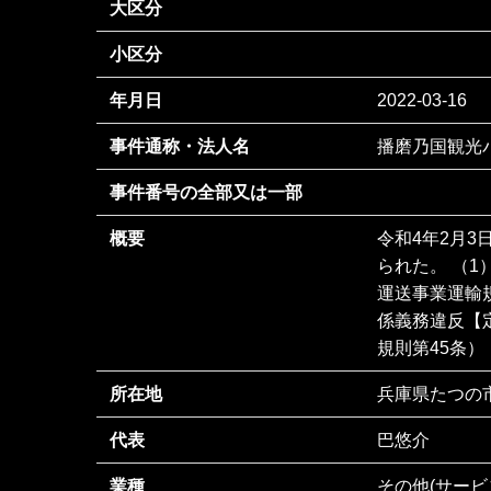
大区分
小区分
年月日
2022-03-16
事件通称・法人名
播磨乃国観光
事件番号の全部又は一部
概要
令和4年2月
られた。 （
運送事業運輸
係義務違反【
規則第45条） 
所在地
兵庫県たつの市
代表
巴悠介
業種
その他(サービ