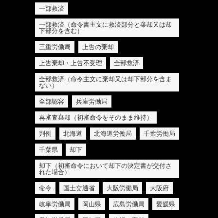
一部救済
一部救済（命令書主文に救済部分と棄却又は却
下部分を含む）
三重労働局
上告の棄却
上告棄却・上告不受理
全部救済
全部救済（命令主文に棄却又は却下部分を含ま
ない）
全部認容
兵庫労働局
再審査棄却（初審命令をそのまま維持）
判例
北海道
北海道労働局
千葉労働局
千葉県
却下
却下（初審命令において却下の決定書が交付さ
れた場合）
命令
国土交通省
大阪労働局
大阪府
岐阜労働局
岡山県
広島労働局
愛媛県