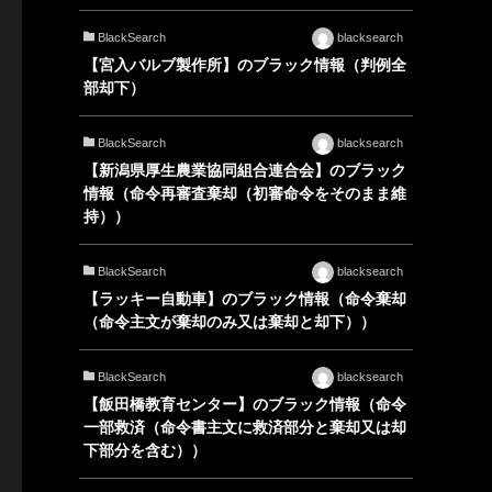
BlackSearch
blacksearch
【宮入バルブ製作所】のブラック情報（判例全
部却下）
BlackSearch
blacksearch
【新潟県厚生農業協同組合連合会】のブラック
情報（命令再審査棄却（初審命令をそのまま維
持））
BlackSearch
blacksearch
【ラッキー自動車】のブラック情報（命令棄却
（命令主文が棄却のみ又は棄却と却下））
BlackSearch
blacksearch
【飯田橋教育センター】のブラック情報（命令
一部救済（命令書主文に救済部分と棄却又は却
下部分を含む））