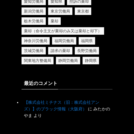
愛知労働局
愛知県
控訴の棄却
新潟労働局
東京労働局
東京都
栃木労働局
棄却
棄却（命令主文が棄却のみ又は棄却と却下）
神奈川労働局
福岡労働局
福岡県
茨城労働局
請求の棄却
長野労働局
関東地方整備局
静岡労働局
静岡県
最近のコメント
【株式会社ミチナス（旧：株式会社アン
ズ）】のブラック情報（大阪府）
に
みたかの
やま
より