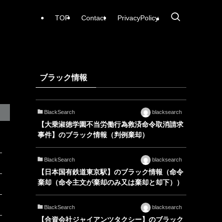
TOP
Contact
PrivacyPolicy
ブラック情報
BlackSearch
blacksearch
【大乗淑徳学園不当労働行為救済命令取消請求
事件】のブラック情報（判例棄却）
BlackSearch
blacksearch
【日本国有鉄道東京駅】のブラック情報（命令
棄却（命令主文が棄却のみ又は棄却と却下））
BlackSearch
blacksearch
【合資会社ジャイアンツタクシー】のブラック