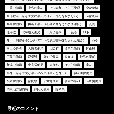
三重労働局
上告の棄却
上告棄却・上告不受理
全部救済
全部救済（命令主文に棄却又は却下部分を含まない）
全部認容
兵庫労働局
再審査棄却（初審命令をそのまま維持）
判例
北海道
北海道労働局
千葉労働局
千葉県
却下
却下（初審命令において却下の決定書が交付された場合）
命令
国土交通省
大阪労働局
大阪府
岐阜労働局
岡山県
広島労働局
愛媛県
愛知労働局
愛知県
控訴の棄却
新潟労働局
東京労働局
東京都
栃木労働局
棄却
棄却（命令主文が棄却のみ又は棄却と却下）
神奈川労働局
福岡労働局
福岡県
茨城労働局
請求の棄却
長野労働局
関東地方整備局
静岡労働局
静岡県
最近のコメント