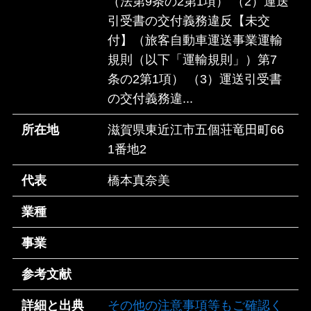
（法第9条の2第1項） （2）運送
引受書の交付義務違反【未交
付】（旅客自動車運送事業運輸
規則（以下「運輸規則」）第7
条の2第1項） （3）運送引受書
の交付義務違...
所在地
滋賀県東近江市五個荘竜田町66
1番地2
代表
橋本真奈美
業種
事業
参考文献
詳細と出典
その他の注意事項等もご確認く