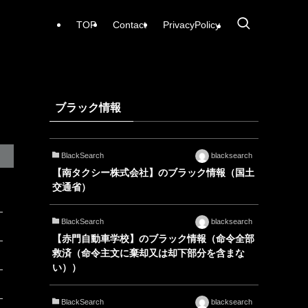
TOP
Contact
PrivacyPolicy
ブラック情報
BlackSearch
blacksearch
【南タクシー株式会社】のブラック情報（国土
交通省）
BlackSearch
blacksearch
【赤門自動車学校】のブラック情報（命令全部
救済（命令主文に棄却又は却下部分を含まな
い））
BlackSearch
blacksearch