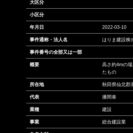
大区分
小区分
年月日
2022-03-10
事件通称・法人名
はりま建設株
事件番号の全部又は一部
概要
高さ約4mの
たもの
所在地
秋田県仙北郡
代表
播間泰
業種
建設
事業
総合建設業