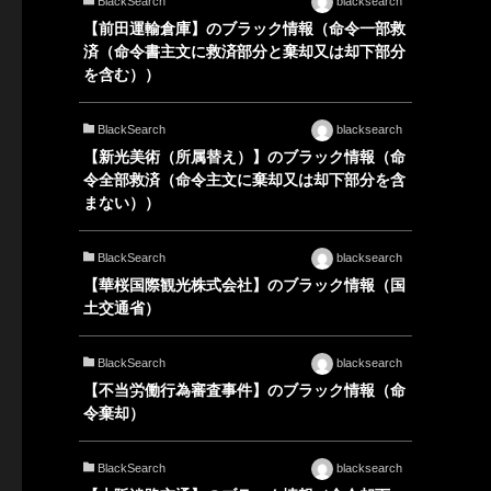
BlackSearch
blacksearch
【前田運輸倉庫】のブラック情報（命令一部救
済（命令書主文に救済部分と棄却又は却下部分
を含む））
BlackSearch
blacksearch
【新光美術（所属替え）】のブラック情報（命
令全部救済（命令主文に棄却又は却下部分を含
まない））
BlackSearch
blacksearch
【華桜国際観光株式会社】のブラック情報（国
土交通省）
BlackSearch
blacksearch
【不当労働行為審査事件】のブラック情報（命
令棄却）
BlackSearch
blacksearch