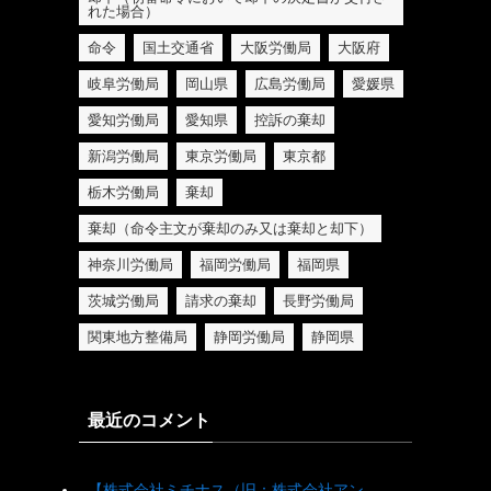
れた場合）
命令
国土交通省
大阪労働局
大阪府
岐阜労働局
岡山県
広島労働局
愛媛県
愛知労働局
愛知県
控訴の棄却
新潟労働局
東京労働局
東京都
栃木労働局
棄却
棄却（命令主文が棄却のみ又は棄却と却下）
神奈川労働局
福岡労働局
福岡県
茨城労働局
請求の棄却
長野労働局
関東地方整備局
静岡労働局
静岡県
最近のコメント
【株式会社ミチナス（旧：株式会社アン