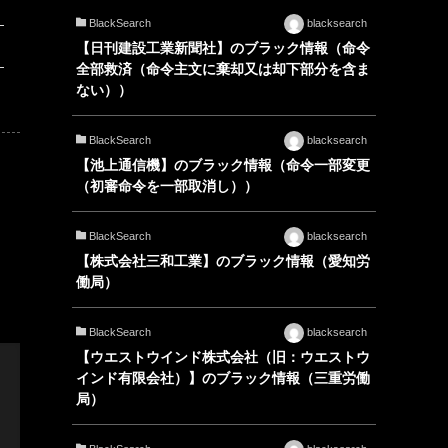
BlackSearch
blacksearch
【日刊建設工業新聞社】のブラック情報（命令
全部救済（命令主文に棄却又は却下部分を含ま
ない））
BlackSearch
blacksearch
【池上通信機】のブラック情報（命令一部変更
（初審命令を一部取消し））
BlackSearch
blacksearch
【株式会社三和工業】のブラック情報（愛知労
働局）
BlackSearch
blacksearch
【ウエストウインド株式会社（旧：ウエストウ
インド有限会社）】のブラック情報（三重労働
局）