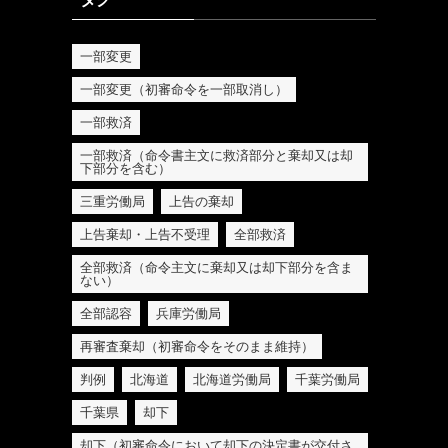
一部変更
一部変更（初審命令を一部取消し）
一部救済
一部救済（命令書主文に救済部分と棄却又は却
下部分を含む）
三重労働局
上告の棄却
上告棄却・上告不受理
全部救済
全部救済（命令主文に棄却又は却下部分を含ま
ない）
全部認容
兵庫労働局
再審査棄却（初審命令をそのまま維持）
判例
北海道
北海道労働局
千葉労働局
千葉県
却下
却下（初審命令において却下の決定書が交付さ