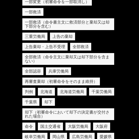
一部変更（初審命令を一部取消し）
一部救済
一部救済（命令書主文に救済部分と棄却又は却
下部分を含む）
三重労働局
上告の棄却
上告棄却・上告不受理
全部救済
全部救済（命令主文に棄却又は却下部分を含ま
ない）
全部認容
兵庫労働局
再審査棄却（初審命令をそのまま維持）
判例
北海道
北海道労働局
千葉労働局
千葉県
却下
却下（初審命令において却下の決定書が交付さ
れた場合）
命令
国土交通省
大阪労働局
大阪府
岐阜労働局
岡山県
広島労働局
愛媛県