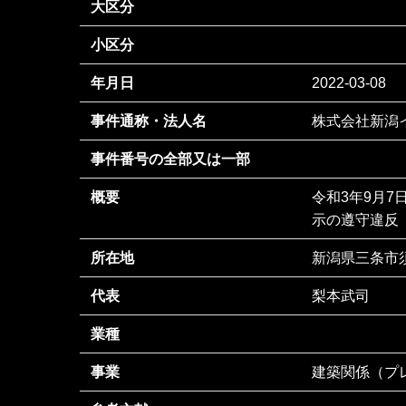
大区分
小区分
年月日
2022-03-08
事件通称・法人名
株式会社新潟
事件番号の全部又は一部
概要
令和3年9月7
示の遵守違反
所在地
新潟県三条市須
代表
梨本武司
業種
事業
建築関係（プ