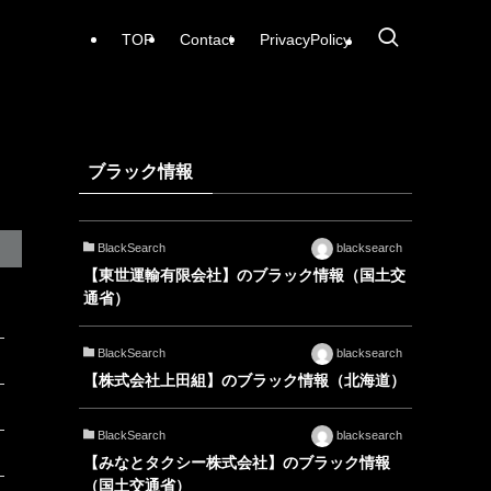
TOP
Contact
PrivacyPolicy
ブラック情報
BlackSearch
blacksearch
【東世運輸有限会社】のブラック情報（国土交
通省）
BlackSearch
blacksearch
【株式会社上田組】のブラック情報（北海道）
BlackSearch
blacksearch
【みなとタクシー株式会社】のブラック情報
（国土交通省）