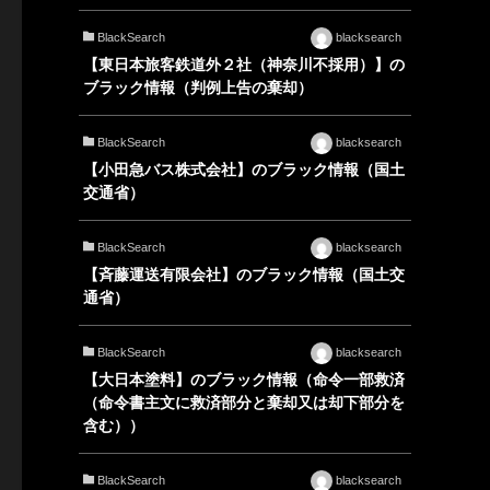
BlackSearch
blacksearch
【東日本旅客鉄道外２社（神奈川不採用）】の
ブラック情報（判例上告の棄却）
BlackSearch
blacksearch
【小田急バス株式会社】のブラック情報（国土
交通省）
BlackSearch
blacksearch
【斉藤運送有限会社】のブラック情報（国土交
通省）
BlackSearch
blacksearch
【大日本塗料】のブラック情報（命令一部救済
（命令書主文に救済部分と棄却又は却下部分を
含む））
BlackSearch
blacksearch