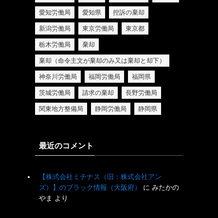
愛知労働局
愛知県
控訴の棄却
新潟労働局
東京労働局
東京都
栃木労働局
棄却
棄却（命令主文が棄却のみ又は棄却と却下）
神奈川労働局
福岡労働局
福岡県
茨城労働局
請求の棄却
長野労働局
関東地方整備局
静岡労働局
静岡県
最近のコメント
【株式会社ミチナス（旧：株式会社アン
ズ）】のブラック情報（大阪府）
に
みたかの
やま
より