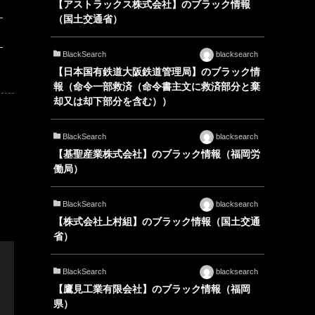
【アストラックス株式会社】のブラック情報
（国土交通省）
BlackSearch
blacksearch
【日本国有鉄道大阪鉄道管理局】のブラック情
報（命令一部救済（命令書主文に救済部分と棄
却又は却下部分を含む））
BlackSearch
blacksearch
【基聖産業株式会社】のブラック情報（福岡労
働局）
BlackSearch
blacksearch
【株式会社上村組】のブラック情報（国土交通
省）
BlackSearch
blacksearch
【鷹見工業有限会社】のブラック情報（福岡
県）