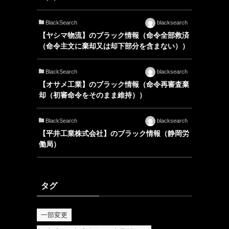
BlackSearch
blacksearch
【ヤシマ物流】のブラック情報（命令全部救済
（命令主文に棄却又は却下部分を含まない））
BlackSearch
blacksearch
【オサメ工業】のブラック情報（命令再審査棄
却（初審命令をそのまま維持））
BlackSearch
blacksearch
【平井工業株式会社】のブラック情報（静岡労
働局）
タグ
一部変更