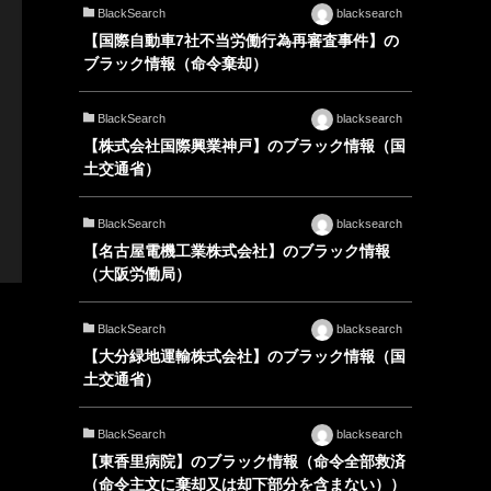
BlackSearch
blacksearch
【国際自動車7社不当労働行為再審査事件】の
ブラック情報（命令棄却）
BlackSearch
blacksearch
【株式会社国際興業神戸】のブラック情報（国
土交通省）
BlackSearch
blacksearch
【名古屋電機工業株式会社】のブラック情報
（大阪労働局）
BlackSearch
blacksearch
【大分緑地運輸株式会社】のブラック情報（国
土交通省）
BlackSearch
blacksearch
【東香里病院】のブラック情報（命令全部救済
（命令主文に棄却又は却下部分を含まない））