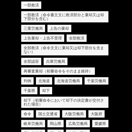
一部救済
一部救済（命令書主文に救済部分と棄却又は却
下部分を含む）
三重労働局
上告の棄却
上告棄却・上告不受理
全部救済
全部救済（命令主文に棄却又は却下部分を含ま
ない）
全部認容
兵庫労働局
再審査棄却（初審命令をそのまま維持）
判例
北海道
北海道労働局
千葉労働局
千葉県
却下
却下（初審命令において却下の決定書が交付さ
れた場合）
命令
国土交通省
大阪労働局
大阪府
岐阜労働局
岡山県
広島労働局
愛媛県