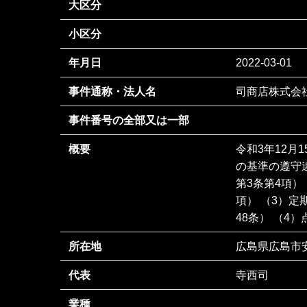
大区分
小区分
年月日
2022-03-01
事件通称・法人名
司商店株式会
事件番号の全部又は一部
概要
令和3年12月
の基準の遵守
第3条第4項）
項） （3）
48条） （4）点
所在地
広島県広島市
代表
寺西司
業種