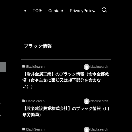
TOP
Contact
PrivacyPolicy
ブラック情報
BlackSearch
blacksearch
【岩井金属工業】のブラック情報（命令全部救
済（命令主文に棄却又は却下部分を含まな
い））
BlackSearch
blacksearch
【設楽建設興業株式会社】のブラック情報（山
形労働局）
BlackSearch
blacksearch