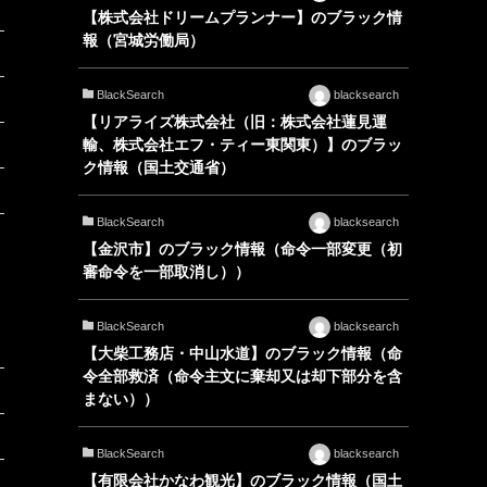
【株式会社ドリームプランナー】のブラック情
報（宮城労働局）
BlackSearch
blacksearch
【リアライズ株式会社（旧：株式会社蓮見運
輸、株式会社エフ・ティー東関東）】のブラッ
ク情報（国土交通省）
BlackSearch
blacksearch
【金沢市】のブラック情報（命令一部変更（初
審命令を一部取消し））
BlackSearch
blacksearch
【大柴工務店・中山水道】のブラック情報（命
令全部救済（命令主文に棄却又は却下部分を含
まない））
BlackSearch
blacksearch
【有限会社かなわ観光】のブラック情報（国土