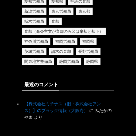
愛知労働局
愛知県
控訴の棄却
新潟労働局
東京労働局
東京都
栃木労働局
棄却
棄却（命令主文が棄却のみ又は棄却と却下）
神奈川労働局
福岡労働局
福岡県
茨城労働局
請求の棄却
長野労働局
関東地方整備局
静岡労働局
静岡県
最近のコメント
【株式会社ミチナス（旧：株式会社アン
ズ）】のブラック情報（大阪府）
に
みたかの
やま
より