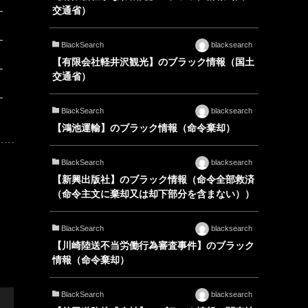
交通省）
BlackSearch
blacksearch
【有限会社軽井沢観光】のブラック情報（国土
交通省）
BlackSearch
blacksearch
【鴻池運輸】のブラック情報（命令棄却）
BlackSearch
blacksearch
【新興出版社】のブラック情報（命令全部救済
（命令主文に棄却又は却下部分を含まない））
BlackSearch
blacksearch
【川崎陸送不当労働行為審査事件】のブラック
情報（命令棄却）
BlackSearch
blacksearch