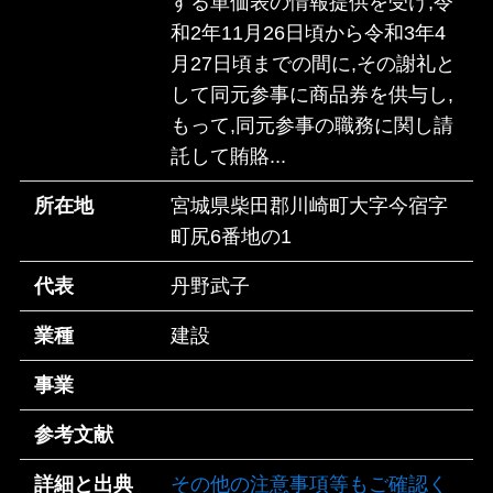
する単価表の情報提供を受け,令
和2年11月26日頃から令和3年4
月27日頃までの間に,その謝礼と
して同元参事に商品券を供与し,
もって,同元参事の職務に関し請
託して賄賂...
所在地
宮城県柴田郡川崎町大字今宿字
町尻6番地の1
代表
丹野武子
業種
建設
事業
参考文献
詳細と出典
その他の注意事項等もご確認く