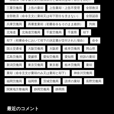
三重労働局
上告の棄却
上告棄却・上告不受理
全部救済
全部救済（命令主文に棄却又は却下部分を含まない）
全部認容
兵庫労働局
再審査棄却（初審命令をそのまま維持）
判例
北海道
北海道労働局
千葉労働局
千葉県
却下
却下（初審命令において却下の決定書が交付された場合）
命令
国土交通省
大阪労働局
大阪府
岐阜労働局
岡山県
広島労働局
愛媛県
愛知労働局
愛知県
控訴の棄却
新潟労働局
東京労働局
東京都
栃木労働局
棄却
棄却（命令主文が棄却のみ又は棄却と却下）
神奈川労働局
福岡労働局
福岡県
茨城労働局
請求の棄却
長野労働局
関東地方整備局
静岡労働局
静岡県
最近のコメント