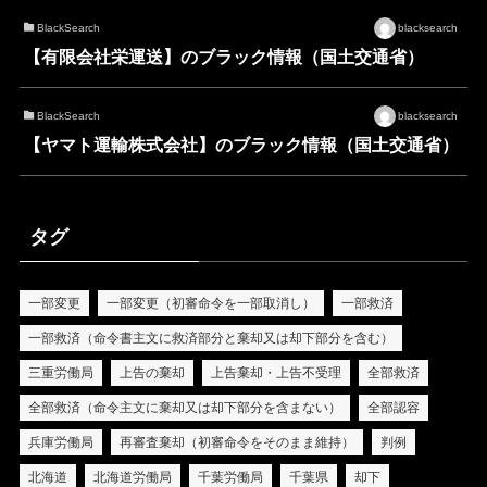
BlackSearch
blacksearch
【有限会社栄運送】のブラック情報（国土交通省）
BlackSearch
blacksearch
【ヤマト運輸株式会社】のブラック情報（国土交通省）
タグ
一部変更
一部変更（初審命令を一部取消し）
一部救済
一部救済（命令書主文に救済部分と棄却又は却下部分を含む）
三重労働局
上告の棄却
上告棄却・上告不受理
全部救済
全部救済（命令主文に棄却又は却下部分を含まない）
全部認容
兵庫労働局
再審査棄却（初審命令をそのまま維持）
判例
北海道
北海道労働局
千葉労働局
千葉県
却下