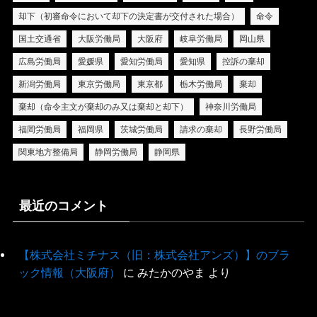
却下（初審命令において却下の決定書が交付された場合）
命令
国土交通省
大阪労働局
大阪府
岐阜労働局
岡山県
広島労働局
愛媛県
愛知労働局
愛知県
控訴の棄却
新潟労働局
東京労働局
東京都
栃木労働局
棄却
棄却（命令主文が棄却のみ又は棄却と却下）
神奈川労働局
福岡労働局
福岡県
茨城労働局
請求の棄却
長野労働局
関東地方整備局
静岡労働局
静岡県
最近のコメント
【株式会社ミチナス（旧：株式会社アンズ）】のブラ
ック情報（大阪府）
に
みたかのやま
より