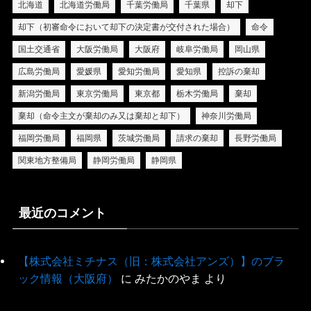
北海道
北海道労働局
千葉労働局
千葉県
却下
却下（初審命令において却下の決定書が交付された場合）
命令
国土交通省
大阪労働局
大阪府
岐阜労働局
岡山県
広島労働局
愛媛県
愛知労働局
愛知県
控訴の棄却
新潟労働局
東京労働局
東京都
栃木労働局
棄却
棄却（命令主文が棄却のみ又は棄却と却下）
神奈川労働局
福岡労働局
福岡県
茨城労働局
請求の棄却
長野労働局
関東地方整備局
静岡労働局
静岡県
最近のコメント
【株式会社ミチナス（旧：株式会社アンズ）】のブラ
ック情報（大阪府）
に
みたかのやま
より