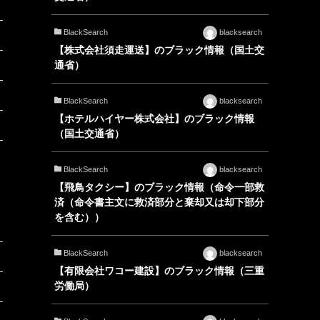
BlackSearch
blacksearch
【株式会社須走運送】のブラック情報（国土交
通省）
BlackSearch
blacksearch
【ホテルハイヤー株式会社】のブラック情報
（国土交通省）
BlackSearch
blacksearch
【飛鳥タクシー】のブラック情報（命令一部救
済（命令書主文に救済部分と棄却又は却下部分
を含む））
BlackSearch
blacksearch
【有限会社ワコー建設】のブラック情報（三重
労働局）