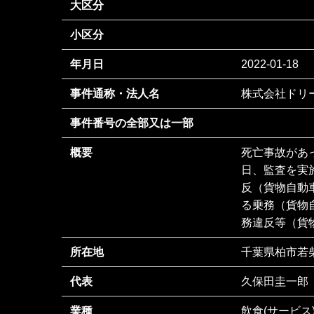
大区分
小区分
年月日
2022-01-18
事件通称・法人名
株式会社ドリ
事件番号の全部又は一部
概要
死亡事故があ
日、監査を実
反（貨物自動
る乗務（貨物
務違反等（貨物
所在地
千葉県柏市若柴
代表
久保田圭一郎
業種
飲食(サービス