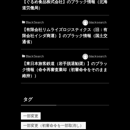
【ぐるめ食品株式会社】のブラック情報（北海
道労働局）
BlackSearch
blacksearch
【有限会社リムライズロジスティクス（旧：有
限会社イシダ商運）】のブラック情報（国土交
通省）
BlackSearch
blacksearch
【東日本旅客鉄道（岩手脱退勧奨）】のブラッ
ク情報（命令再審査棄却（初審命令をそのまま
維持））
タグ
一部変更
一部変更（初審命令を一部取消し）