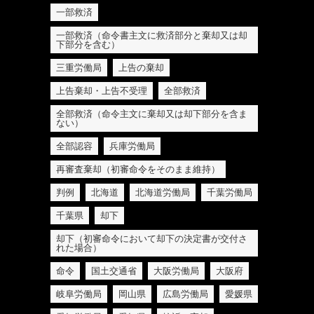
一部救済
一部救済（命令書主文に救済部分と棄却又は却
下部分を含む）
三重労働局
上告の棄却
上告棄却・上告不受理
全部救済
全部救済（命令主文に棄却又は却下部分を含ま
ない）
全部認容
兵庫労働局
再審査棄却（初審命令をそのまま維持）
判例
北海道
北海道労働局
千葉労働局
千葉県
却下
却下（初審命令において却下の決定書が交付さ
れた場合）
命令
国土交通省
大阪労働局
大阪府
岐阜労働局
岡山県
広島労働局
愛媛県