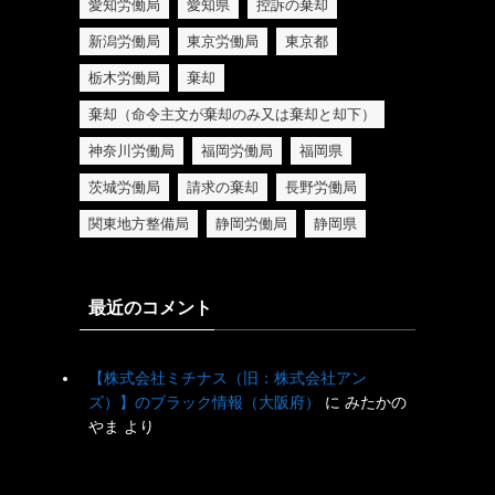
愛知労働局
愛知県
控訴の棄却
新潟労働局
東京労働局
東京都
栃木労働局
棄却
棄却（命令主文が棄却のみ又は棄却と却下）
神奈川労働局
福岡労働局
福岡県
茨城労働局
請求の棄却
長野労働局
関東地方整備局
静岡労働局
静岡県
最近のコメント
【株式会社ミチナス（旧：株式会社アン
ズ）】のブラック情報（大阪府）
に
みたかの
やま
より