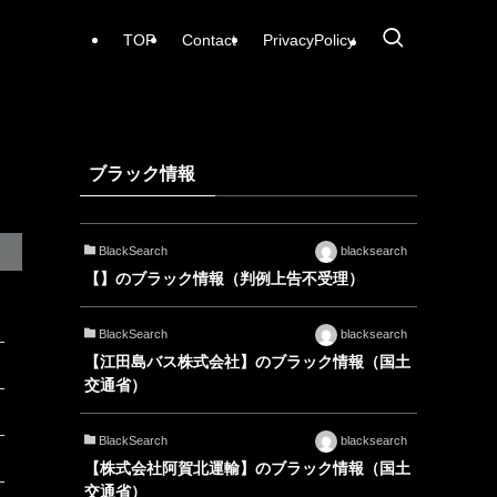
TOP
Contact
PrivacyPolicy
ブラック情報
BlackSearch
blacksearch
【】のブラック情報（判例上告不受理）
BlackSearch
blacksearch
【江田島バス株式会社】のブラック情報（国土
交通省）
BlackSearch
blacksearch
【株式会社阿賀北運輸】のブラック情報（国土
交通省）