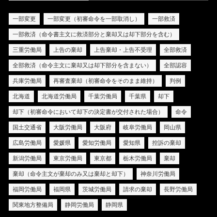
一部変更
一部変更（初審命令を一部取消し）
一部救済
一部救済（命令書主文に救済部分と棄却又は却下部分を含む）
三重労働局
上告の棄却
上告棄却・上告不受理
全部救済
全部救済（命令主文に棄却又は却下部分を含まない）
全部認容
兵庫労働局
再審査棄却（初審命令をそのまま維持）
判例
北海道
北海道労働局
千葉労働局
千葉県
却下
却下（初審命令において却下の決定書が交付された場合）
命令
国土交通省
大阪労働局
大阪府
岐阜労働局
岡山県
広島労働局
愛媛県
愛知労働局
愛知県
控訴の棄却
新潟労働局
東京労働局
東京都
栃木労働局
棄却
棄却（命令主文が棄却のみ又は棄却と却下）
神奈川労働局
福岡労働局
福岡県
茨城労働局
請求の棄却
長野労働局
関東地方整備局
静岡労働局
静岡県