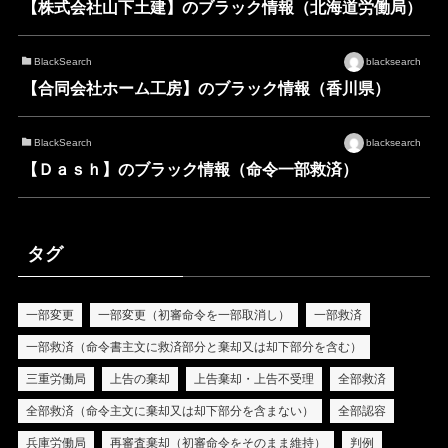
【株式会社山下土建】のブラック情報（北海道労働局）
BlackSearch
blacksearch
【合同会社ホーム工房】のブラック情報（香川県）
BlackSearch
blacksearch
【Ｄａｓｈ】のブラック情報（命令一部救済）
タグ
一部変更
一部変更（初審命令を一部取消し）
一部救済
一部救済（命令書主文に救済部分と棄却又は却下部分を含む）
三重労働局
上告の棄却
上告棄却・上告不受理
全部救済
全部救済（命令主文に棄却又は却下部分を含まない）
全部認容
兵庫労働局
再審査棄却（初審命令をそのまま維持）
判例