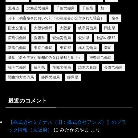
北海道
北海道労働局
千葉労働局
千葉県
却下
却下（初審命令において却下の決定書が交付された場合）
命令
国土交通省
大阪労働局
大阪府
岐阜労働局
岡山県
広島労働局
愛媛県
愛知労働局
愛知県
控訴の棄却
新潟労働局
東京労働局
東京都
栃木労働局
棄却
棄却（命令主文が棄却のみ又は棄却と却下）
神奈川労働局
福岡労働局
福岡県
茨城労働局
請求の棄却
長野労働局
関東地方整備局
静岡労働局
静岡県
最近のコメント
【株式会社ミチナス（旧：株式会社アンズ）】のブラ
ック情報（大阪府）
に
みたかのやま
より