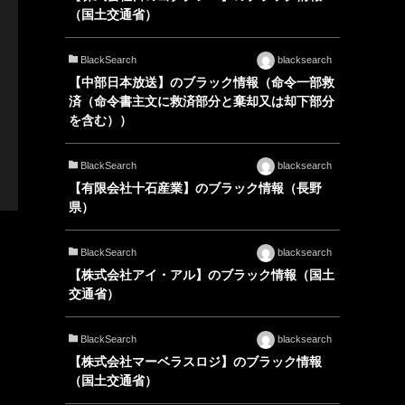
（国土交通省）
BlackSearch
blacksearch
【中部日本放送】のブラック情報（命令一部救
済（命令書主文に救済部分と棄却又は却下部分
を含む））
BlackSearch
blacksearch
【有限会社十石産業】のブラック情報（長野
県）
BlackSearch
blacksearch
【株式会社アイ・アル】のブラック情報（国土
交通省）
BlackSearch
blacksearch
【株式会社マーベラスロジ】のブラック情報
（国土交通省）