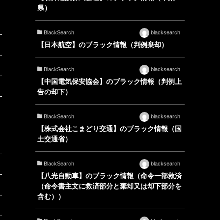
県）
BlackSearch
blacksearch
【日本航空】のブラック情報（判例棄却）
BlackSearch
blacksearch
【中国電気保安協会】のブラック情報（判例上
告の却下）
BlackSearch
blacksearch
【株式会社こまどり交通】のブラック情報（国
土交通省）
BlackSearch
blacksearch
【八光自動車】のブラック情報（命令一部救済
（命令書主文に救済部分と棄却又は却下部分を
含む））