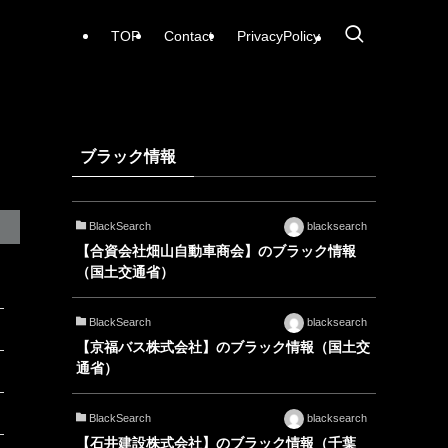
TOP
Contact
PrivacyPolicy
ブラック情報
BlackSearch
blacksearch
【合資会社畑山自動車商会】のブラック情報
（国土交通省）
BlackSearch
blacksearch
【京福バス株式会社】のブラック情報（国土交
通省）
BlackSearch
blacksearch
【石井建設株式会社】のブラック情報（千葉