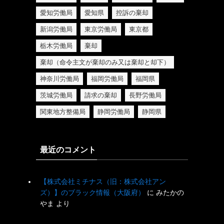
愛知労働局
愛知県
控訴の棄却
新潟労働局
東京労働局
東京都
栃木労働局
棄却
棄却（命令主文が棄却のみ又は棄却と却下）
神奈川労働局
福岡労働局
福岡県
茨城労働局
請求の棄却
長野労働局
関東地方整備局
静岡労働局
静岡県
最近のコメント
【株式会社ミチナス（旧：株式会社アン
ズ）】のブラック情報（大阪府）
に
みたかの
やま
より