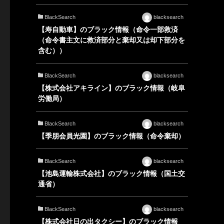
BlackSearch
blacksearch
【寿自動車】のブラック情報（命令一部救済
（命令書主文に救済部分と棄却又は却下部分を
含む））
BlackSearch
blacksearch
【株式会社アキライン】のブラック情報（岐阜
労働局）
BlackSearch
blacksearch
【季朋会員光園】のブラック情報（命令棄却）
BlackSearch
blacksearch
【池島運輸株式会社】のブラック情報（国土交
通省）
BlackSearch
blacksearch
【株式会社日の出タクシー】のブラック情報