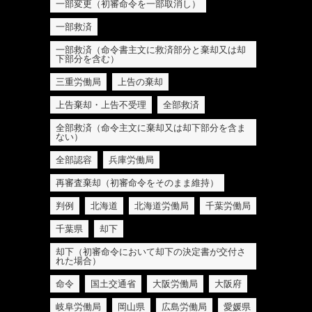
一部変更（初審命令を一部取消し）
一部救済
一部救済（命令書主文に救済部分と棄却又は却
下部分を含む）
三重労働局
上告の棄却
上告棄却・上告不受理
全部救済
全部救済（命令主文に棄却又は却下部分を含ま
ない）
全部認容
兵庫労働局
再審査棄却（初審命令をそのまま維持）
判例
北海道
北海道労働局
千葉労働局
千葉県
却下
却下（初審命令において却下の決定書が交付さ
れた場合）
命令
国土交通省
大阪労働局
大阪府
岐阜労働局
岡山県
広島労働局
愛媛県