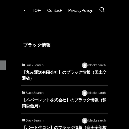
TOP
Contact
PrivacyPolicy
ブラック情報
BlackSearch
blacksearch
【丸み運送有限会社】のブラック情報（国土交
通省）
BlackSearch
blacksearch
【ペパーレット株式会社】のブラック情報（静
岡労働局）
BlackSearch
blacksearch
【ポート生コン】のブラック情報（命令全部救