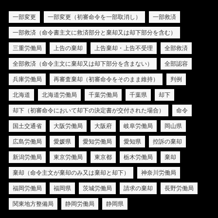
一部変更
一部変更（初審命令を一部取消し）
一部救済
一部救済（命令書主文に救済部分と棄却又は却下部分を含む）
三重労働局
上告の棄却
上告棄却・上告不受理
全部救済
全部救済（命令主文に棄却又は却下部分を含まない）
全部認容
兵庫労働局
再審査棄却（初審命令をそのまま維持）
判例
北海道
北海道労働局
千葉労働局
千葉県
却下
却下（初審命令において却下の決定書が交付された場合）
命令
国土交通省
大阪労働局
大阪府
岐阜労働局
岡山県
広島労働局
愛媛県
愛知労働局
愛知県
控訴の棄却
新潟労働局
東京労働局
東京都
栃木労働局
棄却
棄却（命令主文が棄却のみ又は棄却と却下）
神奈川労働局
福岡労働局
福岡県
茨城労働局
請求の棄却
長野労働局
関東地方整備局
静岡労働局
静岡県