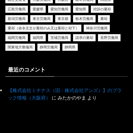
広島労働局
愛媛県
愛知労働局
愛知県
控訴の棄却
新潟労働局
東京労働局
東京都
栃木労働局
棄却
棄却（命令主文が棄却のみ又は棄却と却下）
神奈川労働局
福岡労働局
福岡県
茨城労働局
請求の棄却
長野労働局
関東地方整備局
静岡労働局
静岡県
最近のコメント
【株式会社ミチナス（旧：株式会社アンズ）】のブラ
ック情報（大阪府）
に
みたかのやま
より