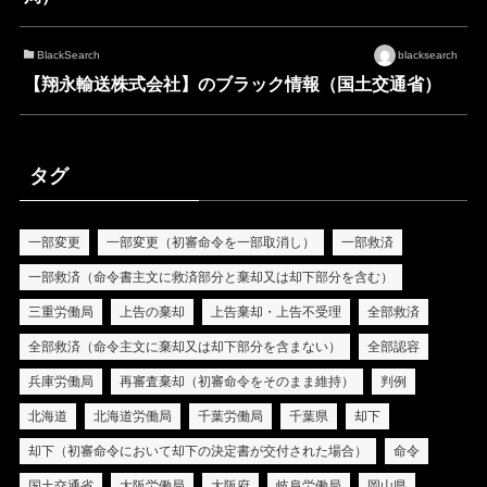
BlackSearch
blacksearch
【翔永輸送株式会社】のブラック情報（国土交通省）
タグ
一部変更
一部変更（初審命令を一部取消し）
一部救済
一部救済（命令書主文に救済部分と棄却又は却下部分を含む）
三重労働局
上告の棄却
上告棄却・上告不受理
全部救済
全部救済（命令主文に棄却又は却下部分を含まない）
全部認容
兵庫労働局
再審査棄却（初審命令をそのまま維持）
判例
北海道
北海道労働局
千葉労働局
千葉県
却下
却下（初審命令において却下の決定書が交付された場合）
命令
国土交通省
大阪労働局
大阪府
岐阜労働局
岡山県