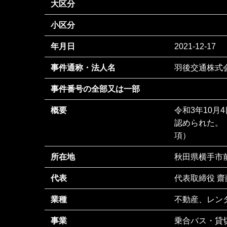
大区分
小区分
年月日
2021-12-17
事件通称・法人名
羽後交通株式
事件番号の全部又は一部
概要
令和3年10
認められた。
項）
所在地
秋田県横手市前
代表
代表取締役 齋
業種
不動産、レン
事業
乗合バス・貸