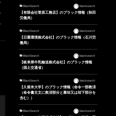
BlackSearch
blacksearch
【有限会社菅原工務店】のブラック情報（秋田
労働局）
BlackSearch
blacksearch
【日重環境株式会社】のブラック情報（石川労
働局）
BlackSearch
blacksearch
【岐阜県牛乳輸送株式会社】のブラック情報
（国土交通省）
BlackSearch
blacksearch
【久留米大学】のブラック情報（命令一部救済
（命令書主文に救済部分と棄却又は却下部分を
含む））
BlackSearch
blacksearch