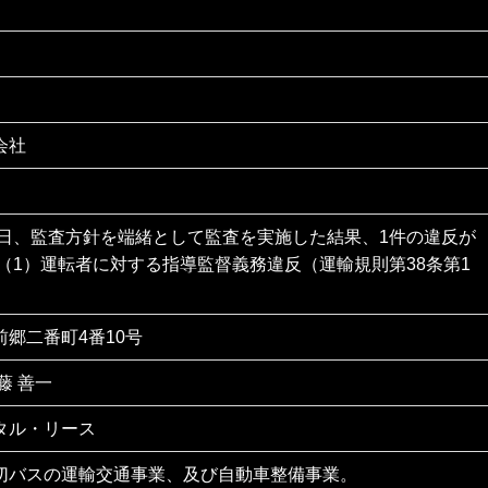
会社
月4日、監査方針を端緒として監査を実施した結果、1件の違反が
 （1）運転者に対する指導監督義務違反（運輸規則第38条第1
郷二番町4番10号
藤 善一
タル・リース
切バスの運輸交通事業、及び自動車整備事業。