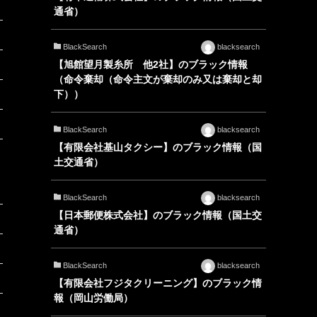
通省）
BlackSearch
blacksearch
【旭館望月製糸所 他2社】のブラック情報
（命令棄却（命令主文が棄却のみ又は棄却と却
下））
BlackSearch
blacksearch
【有限会社基山タクシー】のブラック情報（国
土交通省）
BlackSearch
blacksearch
【日本郵便株式会社】のブラック情報（国土交
通省）
BlackSearch
blacksearch
【有限会社フジタクリーニング】のブラック情
報（岡山労働局）