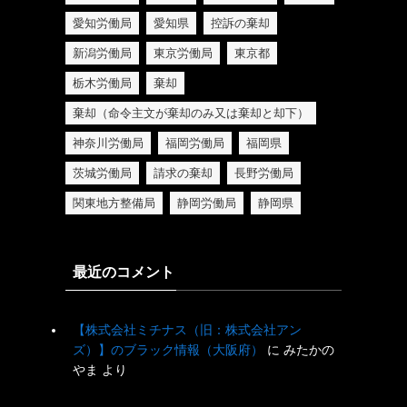
愛知労働局
愛知県
控訴の棄却
新潟労働局
東京労働局
東京都
栃木労働局
棄却
棄却（命令主文が棄却のみ又は棄却と却下）
神奈川労働局
福岡労働局
福岡県
茨城労働局
請求の棄却
長野労働局
関東地方整備局
静岡労働局
静岡県
最近のコメント
【株式会社ミチナス（旧：株式会社アン
ズ）】のブラック情報（大阪府）
に
みたかの
やま
より