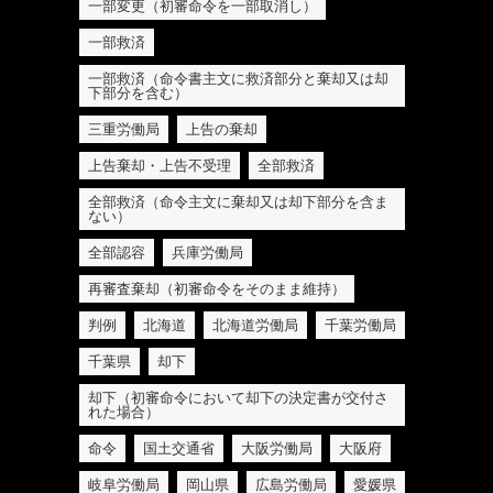
一部変更（初審命令を一部取消し）
一部救済
一部救済（命令書主文に救済部分と棄却又は却
下部分を含む）
三重労働局
上告の棄却
上告棄却・上告不受理
全部救済
全部救済（命令主文に棄却又は却下部分を含ま
ない）
全部認容
兵庫労働局
再審査棄却（初審命令をそのまま維持）
判例
北海道
北海道労働局
千葉労働局
千葉県
却下
却下（初審命令において却下の決定書が交付さ
れた場合）
命令
国土交通省
大阪労働局
大阪府
岐阜労働局
岡山県
広島労働局
愛媛県