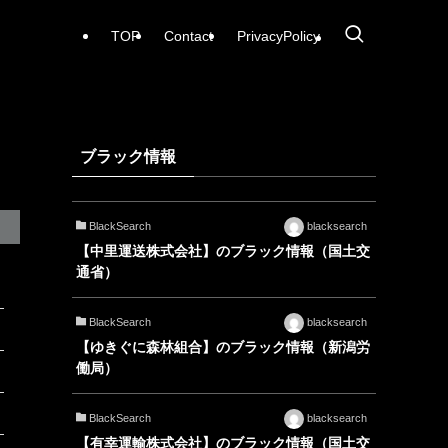
TOP
Contact
PrivacyPolicy
ブラック情報
BlackSearch
blacksearch
【中里運送株式会社】のブラック情報（国土交
通省）
BlackSearch
blacksearch
【ゆきぐに森林組合】のブラック情報（新潟労
働局）
BlackSearch
blacksearch
【有幸運輸株式会社】のブラック情報（国土交