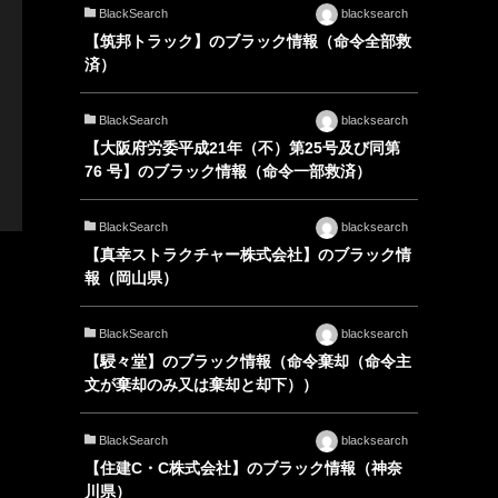
BlackSearch
blacksearch
【筑邦トラック】のブラック情報（命令全部救
済）
BlackSearch
blacksearch
【大阪府労委平成21年（不）第25号及び同第
76 号】のブラック情報（命令一部救済）
BlackSearch
blacksearch
【真幸ストラクチャー株式会社】のブラック情
報（岡山県）
BlackSearch
blacksearch
【駸々堂】のブラック情報（命令棄却（命令主
文が棄却のみ又は棄却と却下））
BlackSearch
blacksearch
【住建C・C株式会社】のブラック情報（神奈
川県）