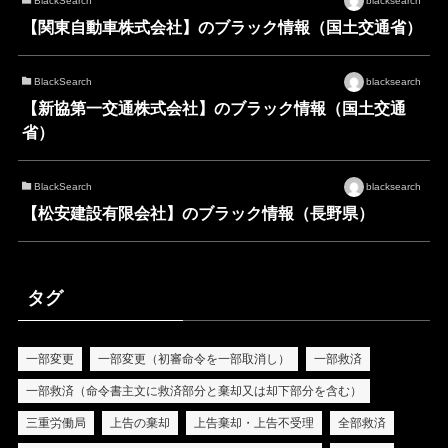
BlackSearch
blacksearch
【関東自動車株式会社】のブラック情報（国土交通省）
BlackSearch
blacksearch
【新協第一交通株式会社】のブラック情報（国土交通
省）
BlackSearch
blacksearch
【松安建設有限会社】のブラック情報（長野県）
タグ
一部変更
一部変更（初審命令を一部取消し）
一部救済
一部救済（命令書主文に救済部分と棄却又は却下部分を含む）
三重労働局
上告の棄却
上告棄却・上告不受理
全部救済