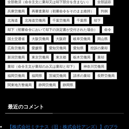
全部救済（命令主文に棄却又は却下部分を含まない）
全部認容
兵庫労働局
再審査棄却（初審命令をそのまま維持）
判例
北海道
北海道労働局
千葉労働局
千葉県
却下
却下（初審命令において却下の決定書が交付された場合）
命令
国土交通省
大阪労働局
大阪府
岐阜労働局
岡山県
広島労働局
愛媛県
愛知労働局
愛知県
控訴の棄却
新潟労働局
東京労働局
東京都
栃木労働局
棄却
棄却（命令主文が棄却のみ又は棄却と却下）
神奈川労働局
福岡労働局
福岡県
茨城労働局
請求の棄却
長野労働局
関東地方整備局
静岡労働局
静岡県
最近のコメント
【株式会社ミチナス（旧：株式会社アンズ）】のブラ