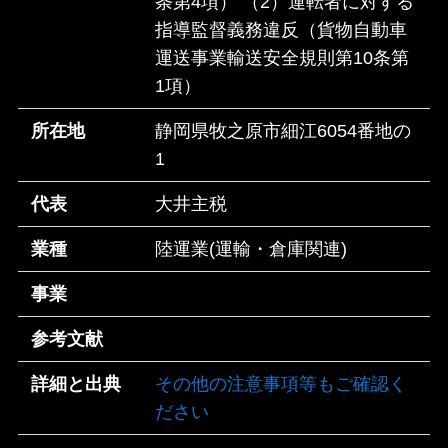
条第4項） （2）運転者に対する
指導監督義務違反（貨物自動車
運送事業輸送安全規則第10条第
1項）
所在地
静岡県牧之原市細江6054番地の
1
代表
大井主税
業種
陸運業(運輸・倉庫関連)
事業
参考文献
詳細と出典
その他の注意事項等もご確認く
ださい