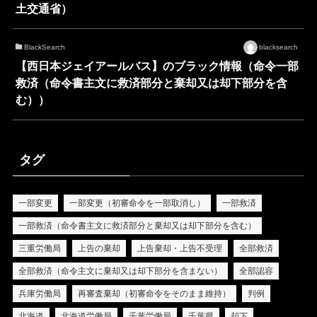
土交通省）
BlackSearch
blacksearch
【西日本ジェイアールバス】のブラック情報（命令一部
救済（命令書主文に救済部分と棄却又は却下部分を含
む））
タグ
一部変更
一部変更（初審命令を一部取消し）
一部救済
一部救済（命令書主文に救済部分と棄却又は却下部分を含む）
三重労働局
上告の棄却
上告棄却・上告不受理
全部救済
全部救済（命令主文に棄却又は却下部分を含まない）
全部認容
兵庫労働局
再審査棄却（初審命令をそのまま維持）
判例
北海道
北海道労働局
千葉労働局
千葉県
却下