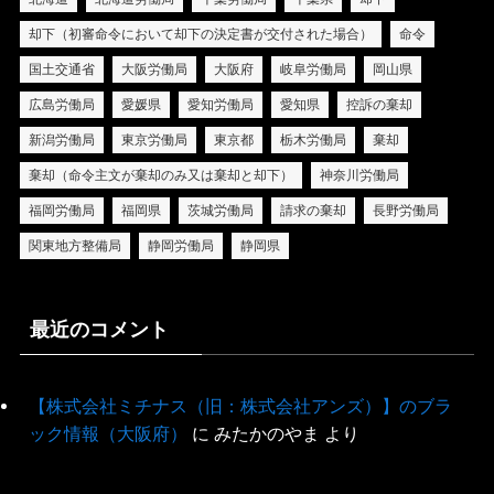
却下（初審命令において却下の決定書が交付された場合）
命令
国土交通省
大阪労働局
大阪府
岐阜労働局
岡山県
広島労働局
愛媛県
愛知労働局
愛知県
控訴の棄却
新潟労働局
東京労働局
東京都
栃木労働局
棄却
棄却（命令主文が棄却のみ又は棄却と却下）
神奈川労働局
福岡労働局
福岡県
茨城労働局
請求の棄却
長野労働局
関東地方整備局
静岡労働局
静岡県
最近のコメント
【株式会社ミチナス（旧：株式会社アンズ）】のブラ
ック情報（大阪府）
に
みたかのやま
より