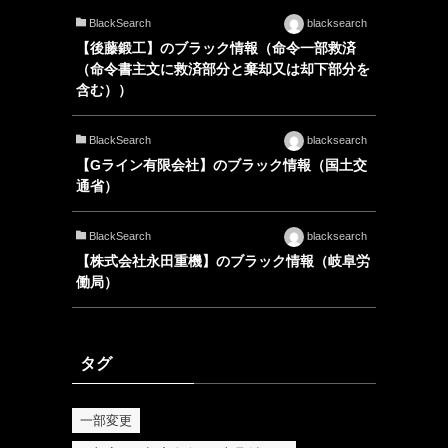
BlackSearch
blacksearch
【後藤鍛工】のブラック情報（命令一部救済
（命令書主文に救済部分と棄却又は却下部分を
含む））
BlackSearch
blacksearch
【Gライン有限会社】のブラック情報（国土交
通省）
BlackSearch
blacksearch
【株式会社永田重機】のブラック情報（岐阜労
働局）
タグ
一部変更