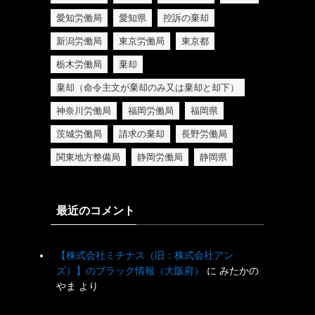
愛知労働局
愛知県
控訴の棄却
新潟労働局
東京労働局
東京都
栃木労働局
棄却
棄却（命令主文が棄却のみ又は棄却と却下）
神奈川労働局
福岡労働局
福岡県
茨城労働局
請求の棄却
長野労働局
関東地方整備局
静岡労働局
静岡県
最近のコメント
【株式会社ミチナス（旧：株式会社アン
ズ）】のブラック情報（大阪府）
に
みたかの
やま
より