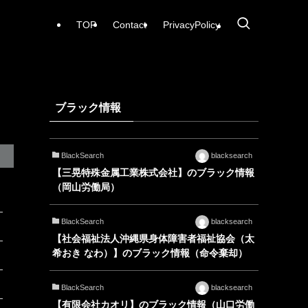
TOP
Contact
PrivacyPolicy
ブラック情報
BlackSearch
blacksearch
【三晃特殊金属工業株式会社】のブラック情報
（岡山労働局）
BlackSearch
blacksearch
【社会福祉法人沖縄県身体障害者福祉協会（太
希おき なわ）】のブラック情報（命令棄却）
BlackSearch
blacksearch
【有限会社カオリ】のブラック情報（山口労働