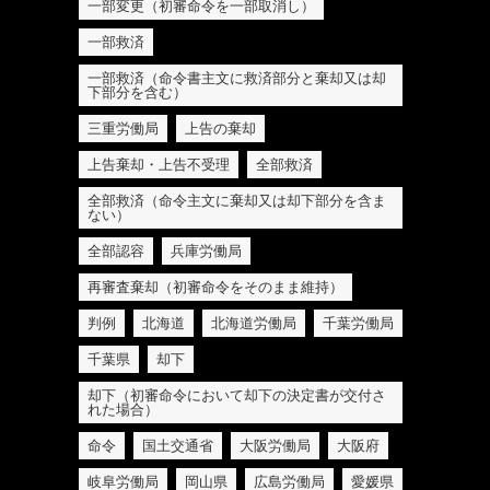
一部変更（初審命令を一部取消し）
一部救済
一部救済（命令書主文に救済部分と棄却又は却
下部分を含む）
三重労働局
上告の棄却
上告棄却・上告不受理
全部救済
全部救済（命令主文に棄却又は却下部分を含ま
ない）
全部認容
兵庫労働局
再審査棄却（初審命令をそのまま維持）
判例
北海道
北海道労働局
千葉労働局
千葉県
却下
却下（初審命令において却下の決定書が交付さ
れた場合）
命令
国土交通省
大阪労働局
大阪府
岐阜労働局
岡山県
広島労働局
愛媛県