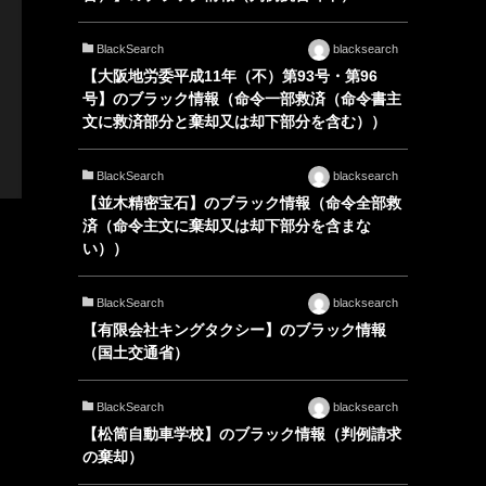
BlackSearch
blacksearch
【大阪地労委平成11年（不）第93号・第96
号】のブラック情報（命令一部救済（命令書主
文に救済部分と棄却又は却下部分を含む））
BlackSearch
blacksearch
【並木精密宝石】のブラック情報（命令全部救
済（命令主文に棄却又は却下部分を含まな
い））
BlackSearch
blacksearch
【有限会社キングタクシー】のブラック情報
（国土交通省）
BlackSearch
blacksearch
【松筒自動車学校】のブラック情報（判例請求
の棄却）