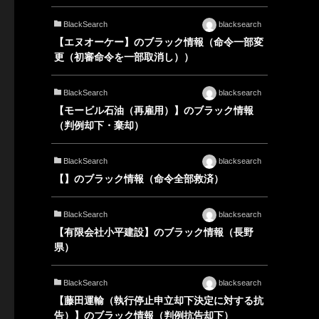
BlackSearch
blacksearch
【エヌオーケー】のブラック情報（命令一部変
更（初審命令を一部取消し））
BlackSearch
blacksearch
【モービル石油（再雇用）】のブラック情報
（判例却下・棄却）
BlackSearch
blacksearch
【】のブラック情報（命令全部救済）
BlackSearch
blacksearch
【有限会社小平建設】のブラック情報（長野
県）
BlackSearch
blacksearch
【藤田運輸（執行停止申立却下決定に対する抗
告）】のブラック情報（判例抗告却下）