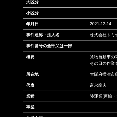
大区分
小区分
年月日
2021-12-14
事件通称・法人名
株式会社トミ
事件番号の全部又は一部
概要
貨物自動車の
その日の作業
所在地
大阪府摂津市鳥
代表
富永龍夫
業種
陸運業(運輸・
事業