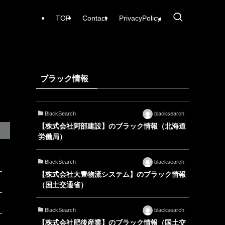
TOP
Contact
PrivacyPolicy
ブラック情報
BlackSearch
blacksearch
【株式会社阿部建設】のブラック情報（北海道
労働局）
BlackSearch
blacksearch
【株式会社大豊物流システム】のブラック情報
（国土交通省）
BlackSearch
blacksearch
【株式会社肥後産業】のブラック情報（国土交