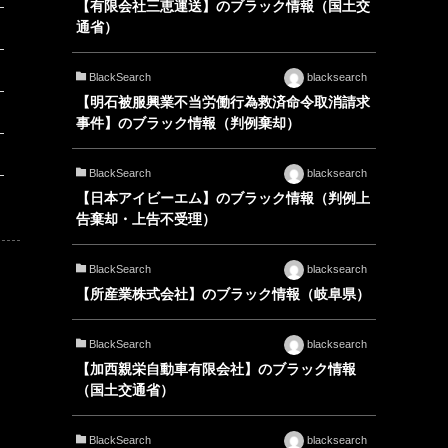
【有限会社三恵運送】のブラック情報（国土交
通省）
BlackSearch
blacksearch
【明石被服興業不当労働行為救済命令取消請求
事件】のブラック情報（判例棄却）
BlackSearch
blacksearch
【日本アイビーエム】のブラック情報（判例上
告棄却・上告不受理）
BlackSearch
blacksearch
【所産業株式会社】のブラック情報（岐阜県）
BlackSearch
blacksearch
【加西親栄自動車有限会社】のブラック情報
（国土交通省）
BlackSearch
blacksearch