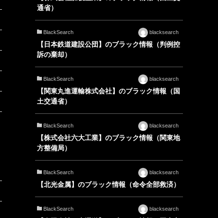
通省）
BlackSearch
blacksearch
【日本鉄道建設公団】のブラック情報（判例控
訴の棄却）
BlackSearch
blacksearch
【関東丸進運輸株式会社】のブラック情報（国
土交通省）
BlackSearch
blacksearch
【株式会社六大工業】のブラック情報（関東地
方整備局）
BlackSearch
blacksearch
【北光金属】のブラック情報（命令全部救済）
BlackSearch
blacksearch