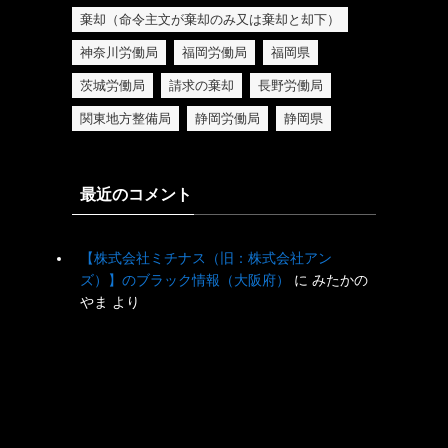
棄却（命令主文が棄却のみ又は棄却と却下）
神奈川労働局
福岡労働局
福岡県
茨城労働局
請求の棄却
長野労働局
関東地方整備局
静岡労働局
静岡県
最近のコメント
【株式会社ミチナス（旧：株式会社アン
ズ）】のブラック情報（大阪府）
に
みたかの
やま
より