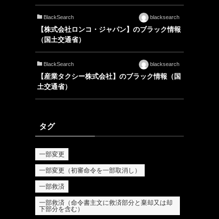
BlackSearch
blacksearch
【株式会社ロンコ・ジャパン】のブラック情報
（国土交通省）
BlackSearch
blacksearch
【産業タクシー株式会社】のブラック情報（国
土交通省）
タグ
一部変更
一部変更（初審命令を一部取消し）
一部救済
一部救済（命令書主文に救済部分と棄却又は却
下部分を含む）