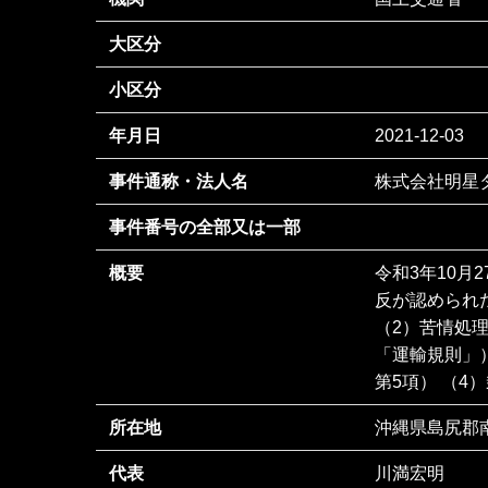
大区分
小区分
年月日
2021-12-03
事件通称・法人名
株式会社明星
事件番号の全部又は一部
概要
令和3年10月
反が認められ
（2）苦情処
「運輸規則」）
第5項） （4）乗
所在地
沖縄県島尻郡南
代表
川満宏明