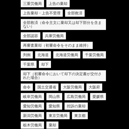
三重労働局
上告の棄却
上告棄却・上告不受理
全部救済
全部救済（命令主文に棄却又は却下部分を含ま
ない）
全部認容
兵庫労働局
再審査棄却（初審命令をそのまま維持）
判例
北海道
北海道労働局
千葉労働局
千葉県
却下
却下（初審命令において却下の決定書が交付さ
れた場合）
命令
国土交通省
大阪労働局
大阪府
岐阜労働局
岡山県
広島労働局
愛媛県
愛知労働局
愛知県
控訴の棄却
新潟労働局
東京労働局
東京都
栃木労働局
棄却