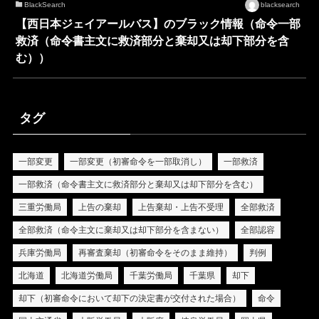
BlackSearch
blacksearch
【西日本ジェイアールバス】のブラック情報（命令一部
救済（命令書主文に救済部分と棄却又は却下部分を含
む））
タグ
一部変更
一部変更（初審命令を一部取消し）
一部救済
一部救済（命令書主文に救済部分と棄却又は却下部分を含む）
三重労働局
上告の棄却
上告棄却・上告不受理
全部救済
全部救済（命令主文に棄却又は却下部分を含まない）
全部認容
兵庫労働局
再審査棄却（初審命令をそのまま維持）
判例
北海道
北海道労働局
千葉労働局
千葉県
却下
却下（初審命令において却下の決定書が交付された場合）
命令