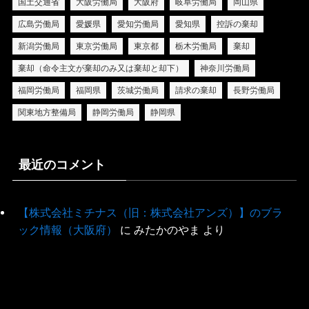
国土交通省
大阪労働局
大阪府
岐阜労働局
岡山県
広島労働局
愛媛県
愛知労働局
愛知県
控訴の棄却
新潟労働局
東京労働局
東京都
栃木労働局
棄却
棄却（命令主文が棄却のみ又は棄却と却下）
神奈川労働局
福岡労働局
福岡県
茨城労働局
請求の棄却
長野労働局
関東地方整備局
静岡労働局
静岡県
最近のコメント
【株式会社ミチナス（旧：株式会社アンズ）】のブラ
ック情報（大阪府）
に
みたかのやま
より