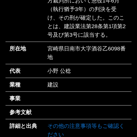
方裁判所において懲役1年6月
（執行猶予3年）の判決を受
け、その刑が確定した。このこ
とは、建設業法第28条第1項第2
号及び第3号に該当する。
所在地
宮崎県日南市大字酒谷乙6098番
地
代表
小野 公稔
業種
建設
事業
参考文献
詳細と出典
その他の注意事項等もご確認く
ださい