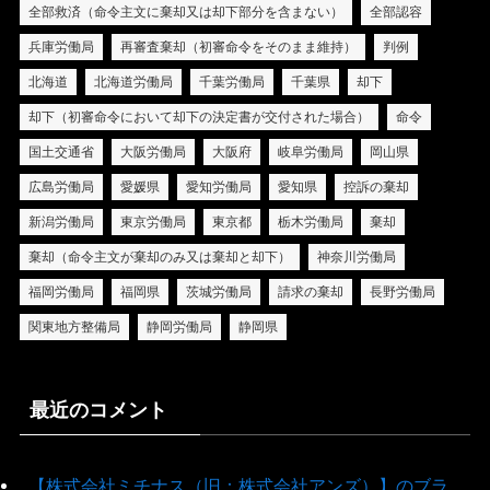
全部救済（命令主文に棄却又は却下部分を含まない）
全部認容
兵庫労働局
再審査棄却（初審命令をそのまま維持）
判例
北海道
北海道労働局
千葉労働局
千葉県
却下
却下（初審命令において却下の決定書が交付された場合）
命令
国土交通省
大阪労働局
大阪府
岐阜労働局
岡山県
広島労働局
愛媛県
愛知労働局
愛知県
控訴の棄却
新潟労働局
東京労働局
東京都
栃木労働局
棄却
棄却（命令主文が棄却のみ又は棄却と却下）
神奈川労働局
福岡労働局
福岡県
茨城労働局
請求の棄却
長野労働局
関東地方整備局
静岡労働局
静岡県
最近のコメント
【株式会社ミチナス（旧：株式会社アンズ）】のブラ